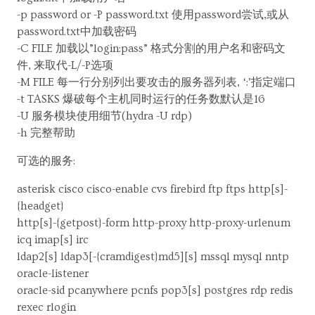
-p password or -P password.txt 使用password尝试,或从
password.txt中加载密码
-C FILE 加载以”login:pass” 格式分割的用户名和密码文
件, 来取代-L/-P选项
-M FILE 每一行分别列出要攻击的服务器列表, ‘:’指定端口
-t TASKS 爆破每个主机同时运行的任务数默认是16
-U 服务模块使用细节(hydra -U rdp)
-h 完整帮助
可选的服务:
asterisk cisco cisco-enable cvs firebird ftp ftps http[s]-
{headget}
http[s]-{getpost}-form http-proxy http-proxy-urlenum
icq imap[s] irc
ldap2[s] ldap3[-{cramdigest}md5][s] mssql mysql nntp
oracle-listener
oracle-sid pcanywhere pcnfs pop3[s] postgres rdp redis
rexec rlogin