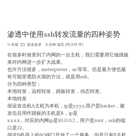
渗透中使用ssh转发流量的四种姿势
11 年前
安全技术
6 分钟 读完 (约 939 字)
在很多时候拿到了内网的一台主机，我们需要用它做跳板
来对内网进一步扩大战果。
也许方法很多，meterpreter，nc等等。但是最方便也最
有可能穿透防火墙的方法，就是用ssh。
分为四种类型：
本地转发，远程转发，跳板转发，动态转发。
本地转发
假设攻击机A主机为本机，ip是y.y.y.y,用户是hacker，被
攻击且用作跳板的主机是B，ip是
x.x.x.x，对应的内网ip是10.0.0.2，用户是root，ssh的端
口是22。
假设B机器上的80端口开放了一个服务，但是只有B主机