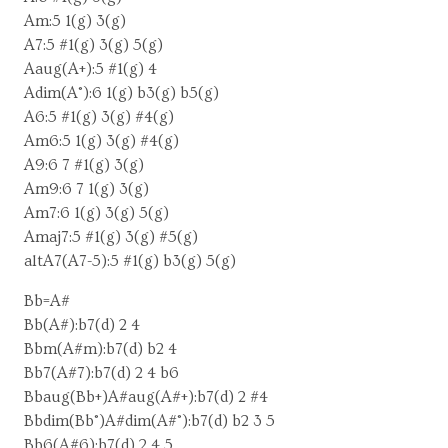
Am:5 1(g) 3(g)
A7:5 #1(g) 3(g) 5(g)
Aaug(A+):5 #1(g) 4
Adim(A°):6 1(g) b3(g) b5(g)
A6:5 #1(g) 3(g) #4(g)
Am6:5 1(g) 3(g) #4(g)
A9:6 7 #1(g) 3(g)
Am9:6 7 1(g) 3(g)
Am7:6 1(g) 3(g) 5(g)
Amaj7:5 #1(g) 3(g) #5(g)
altA7(A7-5):5 #1(g) b3(g) 5(g)
Bb=A#
Bb(A#):b7(d) 2 4
Bbm(A#m):b7(d) b2 4
Bb7(A#7):b7(d) 2 4 b6
Bbaug(Bb+)A#aug(A#+):b7(d) 2 #4
Bbdim(Bb°)A#dim(A#°):b7(d) b2 3 5
Bb6(A#6):b7(d) 2 4 5