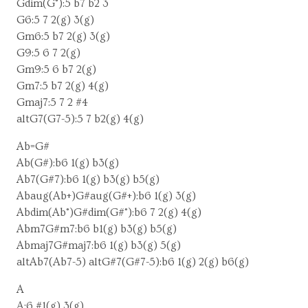
Gdim(G°):5 b7 b2 3
G6:5 7 2(g) 3(g)
Gm6:5 b7 2(g) 3(g)
G9:5 6 7 2(g)
Gm9:5 6 b7 2(g)
Gm7:5 b7 2(g) 4(g)
Gmaj7:5 7 2 #4
altG7(G7-5):5 7 b2(g) 4(g)
Ab=G#
Ab(G#):b6 1(g) b3(g)
Ab7(G#7):b6 1(g) b3(g) b5(g)
Abaug(Ab+)G#aug(G#+):b6 1(g) 3(g)
Abdim(Ab°)G#dim(G#°):b6 7 2(g) 4(g)
Abm7G#m7:b6 b1(g) b3(g) b5(g)
Abmaj7G#maj7:b6 1(g) b3(g) 5(g)
altAb7(Ab7-5) altG#7(G#7-5):b6 1(g) 2(g) b6(g)
A
A:6 #1(g) 3(g)