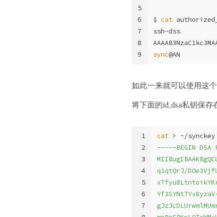
5
6
$ 
cat
 authorized
7
ssh-dss
8
AAAAB3NzaC1kc3MA
9
sync
@AN
如此一来就可以使用这个
将下面的id_dsa私钥保存在”
1
cat
 > ~/synckey
2
-----BEGIN DSA 
3
MIIBugIBAAKBgQC
4
q1qtQrJ/DOe3Vjf
5
xTfyu8LtntoikYK
6
Yf3SYNtTYv8yzaV
7
gJzJcDLUrwmlMUm