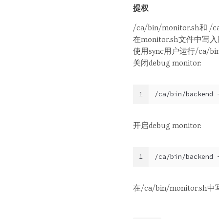
提权
/ca/bin/monitor.sh和
在monitor.sh文件中
使用sync用户运行/ca/bi
关闭debug monitor:
1
/ca/bin/backend 
开启debug monitor:
1
/ca/bin/backend 
在/ca/bin/monitor