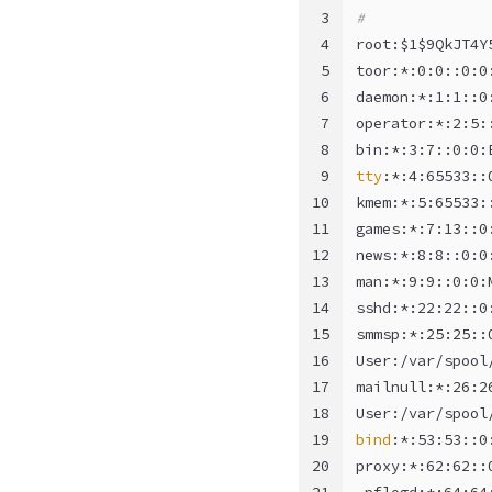
3
#
4
root:$1$9QkJT4Y
5
toor:*:0:0::0:0
6
daemon:*:1:1::0
7
operator:*:2:5:
8
bin:*:3:7::0:0:
9
tty
:*:4:65533::
10
kmem:*:5:65533:
11
games:*:7:13::0
12
news:*:8:8::0:0
13
man:*:9:9::0:0:
14
sshd:*:22:22::0
15
smmsp:*:25:25::
16
User:/var/spool
17
mailnull:*:26:2
18
User:/var/spool
19
bind
:*:53:53::0
20
proxy:*:62:62::