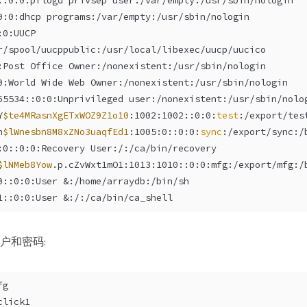
::0:0:pflogd privsep user:/var/empty:/usr/sbin/nologin
0:0:dhcp programs:/var/empty:/usr/sbin/nologin
:0:UUCP
r/spool/uucppublic:/usr/local/libexec/uucp/uucico
:Post Office Owner:/nonexistent:/usr/sbin/nologin
0:World Wide Web Owner:/nonexistent:/usr/sbin/nologin
65534::0:0:Unprivileged user:/nonexistent:/usr/sbin/nolo
Y
$te4MRasnXgETxWOZ9Z1o10
:1002:1002::0:0:
test
:/export/tes
h
$lWnesbn8M8xZNo3uaqfEd1
:1005:0::0:0:
sync
:/export/sync:/
:0::0:0:Recovery User:/:/ca/bin/recovery
$lNMeb8Yow
.p.cZvWxt1mO1:1013:1010::0:0:mfg:/export/mfg:/
0::0:0:User &:/home/arraydb:/bin/sh
1::0:0:User &:/:/ca/bin/ca_shell
户和密码:
fg
lick1