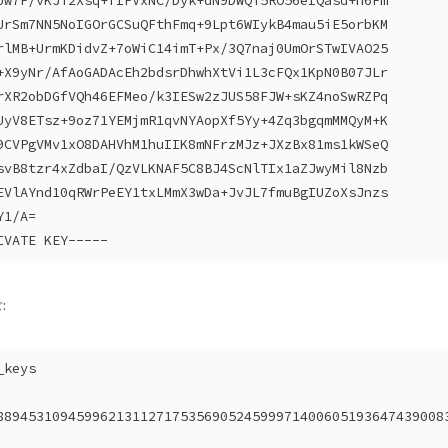
Uw7F/vKJT2Xsq+fIPVxNC/Dyk+dN9DWQT5RO56eIQasd+h6Fm
UrSm7NN5NoIGOrGCSuQFthFmq+9Lpt6WIykB4mau5iE5orbKM
rlMB+UrmKDidvZ+7oWiC14imT+Px/3Q7naj0UmOrSTwIVAO25
+X9yNr/AfAoGADAcEh2bdsrDhwhXtVi1L3cFQx1KpN0B07JLr
rXR2obDGfVQh46EFMeo/k3IESw2zJUS58FJW+sKZ4noSwRZPq
UyV8ETsz+9oz71YEMjmR1qvNYAopXf5Yy+4Zq3bgqmMMQyM+K
9CVPgVMv1xO8DAHVhM1huIIK8mNFrzMJz+JXzBx81ms1kWSeQ
svB8tzr4xZdbaI/QzVLKNAF5C8BJ4ScNlTIx1aZJwyMil8Nzb
EVlAYnd10qRWrPeEY1txLMmX3wDa+JvJL7fmuBgIUZoXsJnzs
Y1/A=
IVATE KEY-----
:
_keys
88945310945996213112717535690524599971400605193647439008