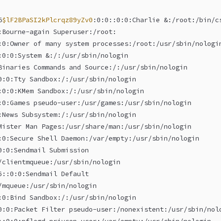
5
$lF2BPaSI2kPlcrqz89yZv0
:0:0::0:0:Charlie &:/root:/bin/c
:Bourne-again Superuser:/root:
:0:Owner of many system processes:/root:/usr/sbin/nologi
:0:0:System &:/:/usr/sbin/nologin
Binaries Commands and Source:/:/usr/sbin/nologin
0:0:Tty Sandbox:/:/usr/sbin/nologin
:0:0:KMem Sandbox:/:/usr/sbin/nologin
:0:Games pseudo-user:/usr/games:/usr/sbin/nologin
:News Subsystem:/:/usr/sbin/nologin
Mister Man Pages:/usr/share/man:/usr/sbin/nologin
:0:Secure Shell Daemon:/var/empty:/usr/sbin/nologin
0:0:Sendmail Submission
/clientmqueue:/usr/sbin/nologin
6::0:0:Sendmail Default
/mqueue:/usr/sbin/nologin
:0:Bind Sandbox:/:/usr/sbin/nologin
0:0:Packet Filter pseudo-user:/nonexistent:/usr/sbin/nol