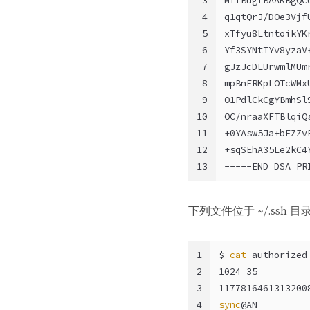
3
MIIBugIBAAKBgQC
4
q1qtQrJ/DOe3Vjf
5
xTfyu8LtntoikYK
6
Yf3SYNtTYv8yzaV
7
gJzJcDLUrwmlMUm
8
mpBnERKpLOTcWMx
9
O1PdlCkCgYBmhSl
10
OC/nraaXFTBlqiQ
11
+0YAsw5Ja+bEZZv
12
+sqSEhA35Le2kC4
13
-----END DSA PR
下列文件位于 ~/.ssh 目录
1
$ 
cat
 authorized
2
1024 35
3
1177816461313200
4
sync
@AN