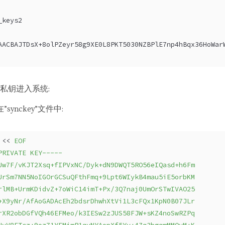
_keys2
AACBAJTDsX+8olPZeyr58g9XE0L8PKT5030NZBPlE7np4hBqx36HoWar
私钥进入系统:
synckey”文件中:
 << 
EOF
PRIVATE KEY-----
Uw7F/vKJT2Xsq+fIPVxNC/Dyk+dN9DWQT5RO56eIQasd+h6Fm
UrSm7NN5NoIGOrGCSuQFthFmq+9Lpt6WIykB4mau5iE5orbKM
rlMB+UrmKDidvZ+7oWiC14imT+Px/3Q7naj0UmOrSTwIVAO25
+X9yNr/AfAoGADAcEh2bdsrDhwhXtVi1L3cFQx1KpN0B07JLr
rXR2obDGfVQh46EFMeo/k3IESw2zJUS58FJW+sKZ4noSwRZPq