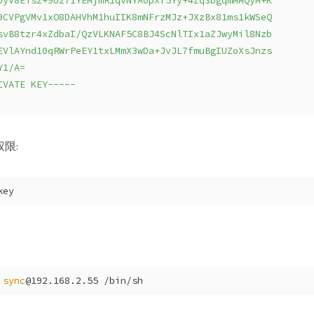
UyV8ETsz+9oz71YEMjmR1qvNYAopXf5Yy+4Zq3bgqmMMQyM+K
9CVPgVMv1xO8DAHVhM1huIIK8mNFrzMJz+JXzBx81ms1kWSeQ
svB8tzr4xZdbaI/QzVLKNAF5C8BJ4ScNlTIx1aZJwyMil8Nzb
EVlAYnd10qRWrPeEY1txLMmX3wDa+JvJL7fmuBgIUZoXsJnzs
Y1/A=
IVATE KEY-----
权限:
key
 
sync
@192.168.2.55 /bin/sh