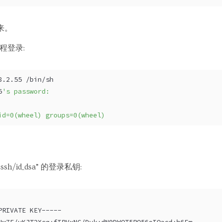
出来。
程登录:
8.2.55 /bin/sh
5
's password:
id=0(wheel) groups=0(wheel)
sh/id_dsa” 的登录私钥:
PRIVATE KEY-----