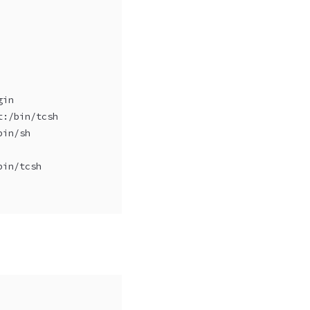
gin
t:/bin/tcsh
bin/sh
bin/tcsh