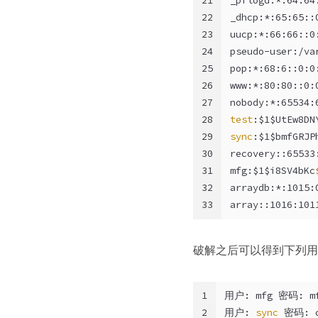
21
_pflogd:*:64:64
22
_dhcp:*:65:65::
23
uucp:*:66:66::0
24
pseudo-user:/va
25
pop:*:68:6::0:0
26
www:*:80:80::0:
27
nobody:*:65534:
28
test
:$1$UtEw8DN
29
sync
:$1$bmfGRJP
30
recovery::65533
31
mfg:$1$i8SV4bKc
32
arraydb:*:1015:
33
array::1016:101
破解之后可以得到下列用
1
用户: mfg 密码: m
2
用户: 
sync
 密码: c