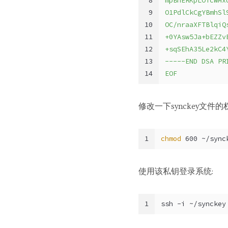
8
mpBnERKpLOTcWMx
9
O1PdlCkCgYBmhSl
10
OC/nraaXFTBlqiQ
11
+0YAsw5Ja+bEZZv
12
+sqSEhA35Le2kC4
13
-----END DSA PR
14
EOF
修改一下synckey文件的
1
chmod
 600 ~/sync
使用该私钥登录系统:
1
ssh -i ~/synckey