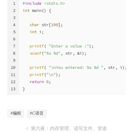
1
#
include
<stdio.h>
2
int
main
()
 {
3
4
char
 str[
100
];
5
int
 i;
6
7
printf
( 
"Enter a value :"
);
8
scanf
(
"%s %d"
, str, &i);
9
10
printf
( 
"\nYou entered: %s %d "
, str, i);
11
printf
(
"\n"
);
12
return
0
;
13
}
#编程
#C语言
第六夜：内存管理、读写文件、管道