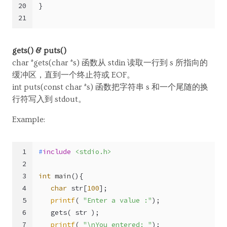
20
}
21
gets() & puts()
char *gets(char *s) 函数从 stdin 读取一行到 s 所指向的
缓冲区，直到一个终止符或 EOF。
int puts(const char *s) 函数把字符串 s 和一个尾随的换
行符写入到 stdout。
Example:
1
#
include
<stdio.h>
2
3
int
main
()
{
4
char
 str[
100
];
5
printf
( 
"Enter a value :"
);
6
   gets( str );
7
printf
( 
"\nYou entered: "
);