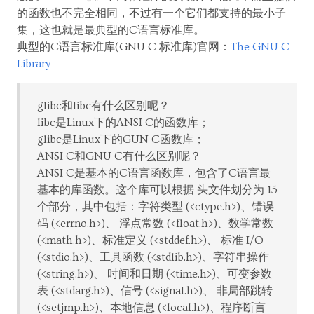
的函数也不完全相同，不过有一个它们都支持的最小子
集，这也就是最典型的C语言标准库。
典型的C语言标准库(GNU C 标准库)官网：
The GNU C
Library
glibc和libc有什么区别呢？
libc是Linux下的ANSI C的函数库；
glibc是Linux下的GUN C函数库；
ANSI C和GNU C有什么区别呢？
ANSI C是基本的C语言函数库，包含了C语言最
基本的库函数。这个库可以根据 头文件划分为 15
个部分，其中包括：字符类型 (<ctype.h>)、错误
码 (<errno.h>)、 浮点常数 (<float.h>)、数学常数
(<math.h>)、标准定义 (<stddef.h>)、 标准 I/O
(<stdio.h>)、工具函数 (<stdlib.h>)、字符串操作
(<string.h>)、 时间和日期 (<time.h>)、可变参数
表 (<stdarg.h>)、信号 (<signal.h>)、 非局部跳转
(<setjmp.h>)、本地信息 (<local.h>)、程序断言