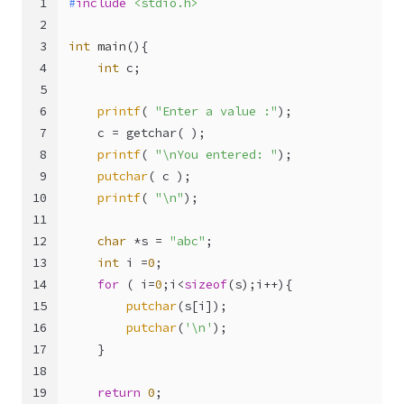
1
#
include
<stdio.h>
2
3
int
main
()
{
4
int
 c;
5
6
printf
( 
"Enter a value :"
);
7
    c = getchar( );
8
printf
( 
"\nYou entered: "
);
9
putchar
( c );
10
printf
( 
"\n"
);
11
12
char
 *s = 
"abc"
;
13
int
 i =
0
;
14
for
 ( i=
0
;i<
sizeof
(s);i++){
15
putchar
(s[i]);
16
putchar
(
'\n'
);
17
    }
18
19
return
0
;