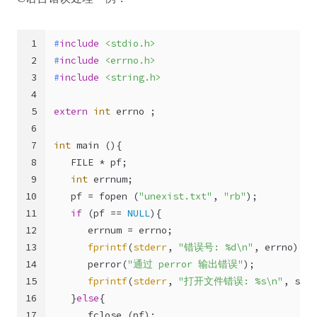
1
#
include
<stdio.h>
2
#
include
<errno.h>
3
#
include
<string.h>
4
5
extern
int
 errno ;
6
7
int
main
()
{
8
   FILE * pf;
9
int
 errnum;
10
   pf = fopen (
"unexist.txt"
, 
"rb"
);
11
if
 (pf == 
NULL
){
12
      errnum = errno;
13
fprintf
(
stderr
, 
"错误号: %d\n"
, errno);
14
      perror(
"通过 perror 输出错误"
);
15
fprintf
(
stderr
, 
"打开文件错误: %s\n"
, stre
16
   }
else
{
17
      fclose (pf);