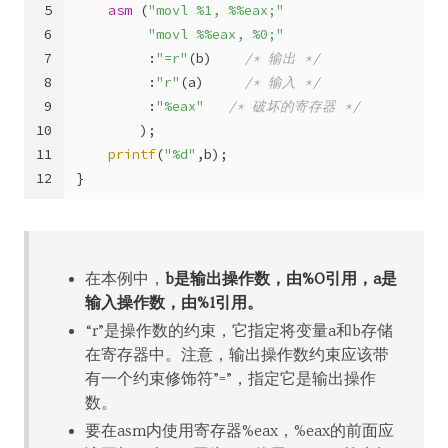
5
asm
 (
"movl %1, %%eax;"
6
"movl %%eax, %0;"
7
         :
"=r"
(b)    
/* 输出 */
8
         :
"r"
(a)     
/* 输入 */
9
         :
"%eax"
/* 破坏的寄存器 */
10
        );
11
printf
(
"%d"
,b);
12
}
在本例中，
b是输出操作数，由%0引用，a是
输入操作数，由%1引用。
“r”是操作数的约束，它指定将变量a和b存储
在寄存器中。注意，输出操作数约束应该带
有一个约束修饰符”=”，指定它是输出操作
数。
要在asm内使用寄存器%eax，%eax的前面应