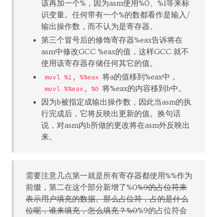
该再加一个%，因为asm使用%0、%1等来标
识变量。任何带有一个%的数都看作是输入/
输出操作数，而不认为是寄存器。
第三个冒号后的修饰寄存器%eax告诉将在
asm中修改GCC %eax的值，这样GCC 就不
使用该寄存器存储任何其它的值。
将a的值移到%eax中，
movl %1, %%eax
将%eax的内容移到b中。
movl %%eax, %0
因为b被指定成输出操作数，因此当asm的执
行完成后，它将反映出更新的值。换句话
说，对asm内b所做的更改将在asm外反映出
来。
需要注意几点第一就是所有寄存器都使用%%作为
前缀，第二在这个部分新增了%0
%9的占位符来
表示用户填充的数据。那么占位符，占的是什么
位呢，谁来填充，怎么填充？%0
%9的占位符会