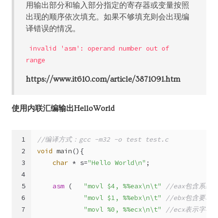
用输出部分和输入部分指定的寄存器或变量按照
出现的顺序依次填充。如果不够填充则会出现编
译错误的情况。
invalid 'asm': operand number out of
range
https://www.it610.com/article/3871091.htm
使用内联汇编输出HelloWorld
1
//编译方式：gcc -m32 -o test test.c
2
void
main
()
{
3
char
 * s=
"Hello World\n"
;
4
5
asm
 (   
"movl $4, %%eax\n\t"
//eax包含系
6
"movl $1, %%ebx\n\t"
//ebx包含要
7
"movl %0, %%ecx\n\t"
//ecx表示字符