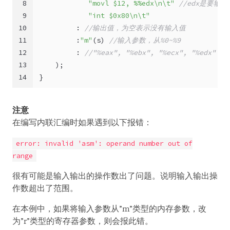
8
"movl $12, %%edx\n\t"
//edx是要输
9
"int $0x80\n\t"
10
         : 
//输出值，为空表示没有输入值
11
         :
"m"
(s) 
//输入参数，从%0~%9
12
         : 
//"%eax", "%ebx", "%ecx", "%edx"
13
    );
14
}
注意
在编写内联汇编时如果遇到以下报错：
error: invalid 'asm': operand number out of
range
很有可能是输入输出的操作数出了问题。说明输入输出操
作数超出了范围。
在本例中，如果将输入参数从”m”类型的内存参数，改
为”r”类型的寄存器参数，则会报此错。