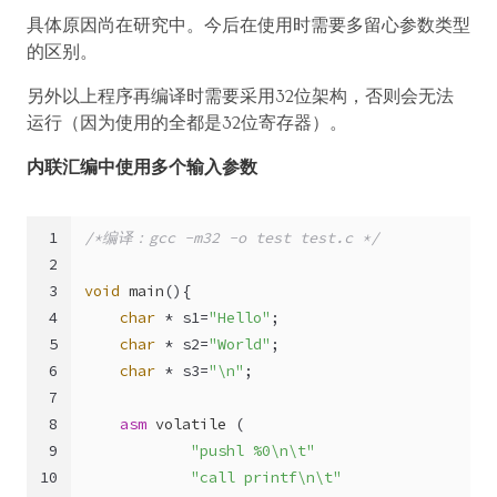
具体原因尚在研究中。今后在使用时需要多留心参数类型
的区别。
另外以上程序再编译时需要采用32位架构，否则会无法
运行（因为使用的全都是32位寄存器）。
内联汇编中使用多个输入参数
1
/*编译：gcc -m32 -o test test.c */
2
3
void
main
()
{
4
char
 * s1=
"Hello"
;
5
char
 * s2=
"World"
;
6
char
 * s3=
"\n"
;
7
8
asm
volatile
(   
9
"pushl %0\n\t"
10
"call printf\n\t"