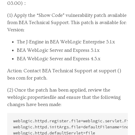
03.00)：
(1) Apply the “Show Code” vulnerability patch available
from BEA Technical Support. This patch is available for:
Version:
The J-Engine in BEA WebLogic Enterprise 5.1.x
BEA WebLogic Server and Express 5.1.x
BEA WebLogic Server and Express 4.5.x
Action: Contact BEA Technical Support at support ()
bea com for patch.
(2) Once the patch has been applied, review the
weblogic.propertiesfile and ensure that the following
changes have been made:
weblogic.httpd.register.file=weblogic.servlet.FileS
weblogic.httpd.initArgs.file=defaultFilename=index.