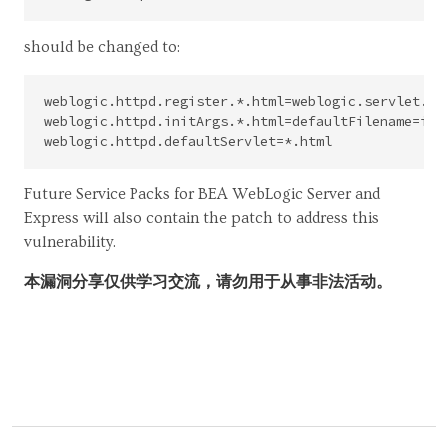
should be changed to:
weblogic.httpd.register.*.html=weblogic.servlet.Fil
weblogic.httpd.initArgs.*.html=defaultFilename=inde
Future Service Packs for BEA WebLogic Server and
Express will also contain the patch to address this
vulnerability.
本漏洞分享仅供学习交流，请勿用于从事非法活动。