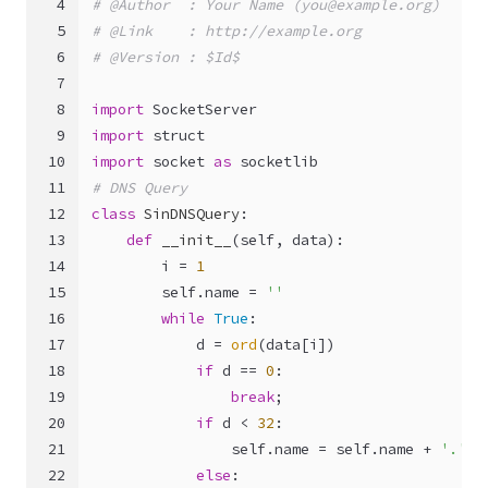
4
# @Author  : Your Name (
you@example.org
)
5
# @Link    : http://example.org
6
# @Version : $Id$
7
8
import
 SocketServer
9
import
 struct
10
import
 socket 
as
 socketlib
11
# DNS Query
12
class
SinDNSQuery
:
13
def
__init__
(
self, data
):
14
        i = 
1
15
self
.name = 
''
16
while
True
:
17
            d = 
ord
(data[i])
18
if
 d == 
0
:
19
break
;
20
if
 d < 
32
:
21
self
.name = 
self
.name + 
'.'
22
else
: