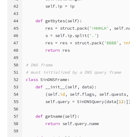
42
self
.ip = ip
43
44
def
getbytes
(
self
):
45
        res = struct.pack(
'>HHHLH'
, 
self
.name
46
        s = 
self
.ip.split(
'.'
)
47
        res = res + struct.pack(
'BBBB'
, 
int
(s
48
return
 res
49
50
# DNS frame
51
# must initialized by a DNS query frame
52
class
SinDNSFrame
:
53
def
__init__
(
self, data
):
54
        (
self
.
id
, 
self
.flags, 
self
.quests, 
se
55
self
.query = SinDNSQuery(data[
12
:])
56
57
def
getname
(
self
):
58
return
self
.query.name
59