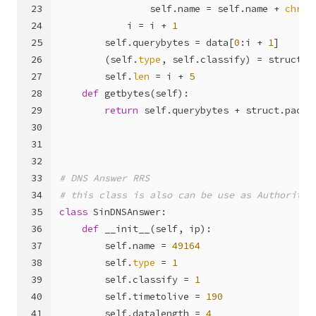
23
self
.name = 
self
.name + 
chr
(d
24
            i = i + 
1
25
self
.querybytes = data[
0
:i + 
1
]
26
        (
self
.
type
, 
self
.classify) = struct.u
27
self
.
len
 = i + 
5
28
def
getbytes
(
self
):
29
return
self
.querybytes + struct.pack(
30
31
32
33
# DNS Answer RRS
34
# this class is also can be use as Authority 
35
class
SinDNSAnswer
:
36
def
__init__
(
self, ip
):
37
self
.name = 
49164
38
self
.
type
 = 
1
39
self
.classify = 
1
40
self
.timetolive = 
190
41
self
.datalength = 
4