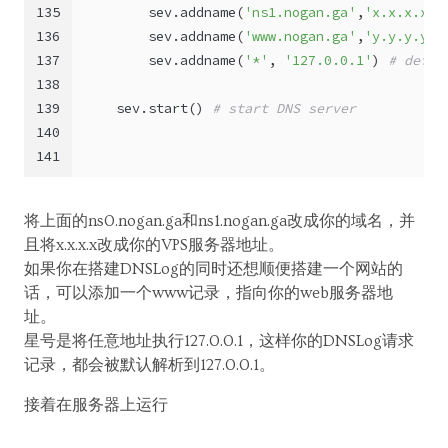
135
        sev.addname(
'ns1.nogan.ga'
,
'x.x.x.x'
)
136
        sev.addname(
'www.nogan.ga'
,
'y.y.y.y'
)
137
        sev.addname(
'*'
, 
'127.0.0.1'
) 
# defau
138
139
    sev.start() 
# start DNS server
140
141
将上面的ns0.nogan.ga和ns1.nogan.ga改成你的域名，并
且将x.x.x.x改成你的VPS服务器地址。
如果你在搭建DNSLog的同时还想顺便搭建一个网站的
话，可以添加一个www记录，指向你的web服务器地
址。
星号是将任意地址执行127.0.0.1，这样你的DNSLog请求
记录，都会被默认解析到127.0.0.1。
接着在服务器上运行