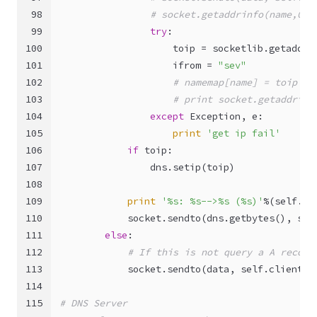
98
# socket.getaddrinfo(name,0)
99
try
:
100
                    toip = socketlib.getaddri
101
                    ifrom = 
"sev"
102
# namemap[name] = toip
103
# print socket.getaddrinf
104
except
 Exception, e:
105
print
'get ip fail'
106
if
 toip:
107
                dns.setip(toip)
108
109
print
'%s: %s-->%s (%s)'
%(
self
.cl
110
            socket.sendto(dns.getbytes(), 
sel
111
else
:
112
# If this is not query a A record
113
            socket.sendto(data, 
self
.client_a
114
115
# DNS Server