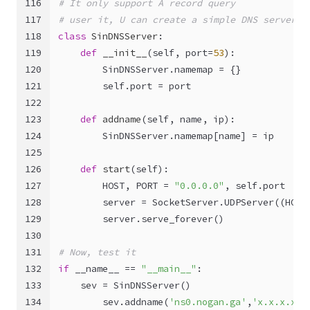
116
# It only support A record query
117
# user it, U can create a simple DNS server
118
class
SinDNSServer
:
119
def
__init__
(
self, port=
53
):
120
        SinDNSServer.namemap = {}
121
self
.port = port
122
123
def
addname
(
self, name, ip
):
124
        SinDNSServer.namemap[name] = ip
125
126
def
start
(
self
):
127
        HOST, PORT = 
"0.0.0.0"
, 
self
.port
128
        server = SocketServer.UDPServer((HOST
129
        server.serve_forever()
130
131
# Now, test it
132
if
 __name__ == 
"__main__"
:
133
    sev = SinDNSServer()
134
        sev.addname(
'ns0.nogan.ga'
,
'x.x.x.x'
)