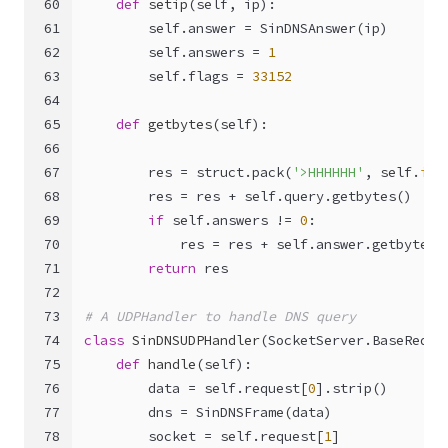
60
def
setip
(
self, ip
):
61
self
.answer = SinDNSAnswer(ip)
62
self
.answers = 
1
63
self
.flags = 
33152
64
65
def
getbytes
(
self
):
66
67
        res = struct.pack(
'>HHHHHH'
, 
self
.
id
,
68
        res = res + 
self
.query.getbytes()
69
if
self
.answers != 
0
:
70
            res = res + 
self
.answer.getbytes(
71
return
 res
72
73
# A UDPHandler to handle DNS query
74
class
SinDNSUDPHandler
(SocketServer.BaseReque
75
def
handle
(
self
):
76
        data = 
self
.request[
0
].strip()
77
        dns = SinDNSFrame(data)
78
        socket = 
self
.request[
1
]