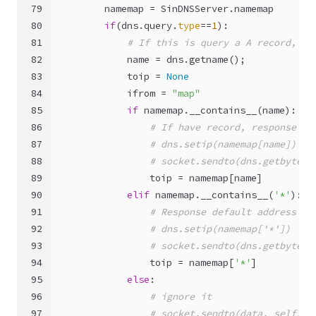
79
        namemap = SinDNSServer.namemap
80
if
(dns.query.
type
==
1
):
81
# If this is query a A record, th
82
            name = dns.getname();
83
            toip = 
None
84
            ifrom = 
"map"
85
if
 namemap.__contains__(name):
86
# If have record, response it
87
# dns.setip(namemap[name])
88
# socket.sendto(dns.getbytes(
89
                toip = namemap[name]
90
elif
 namemap.__contains__(
'*'
):
91
# Response default address
92
# dns.setip(namemap['*'])
93
# socket.sendto(dns.getbytes(
94
                toip = namemap[
'*'
]
95
else
:
96
# ignore it
97
# socket.sendto(data, self.cl