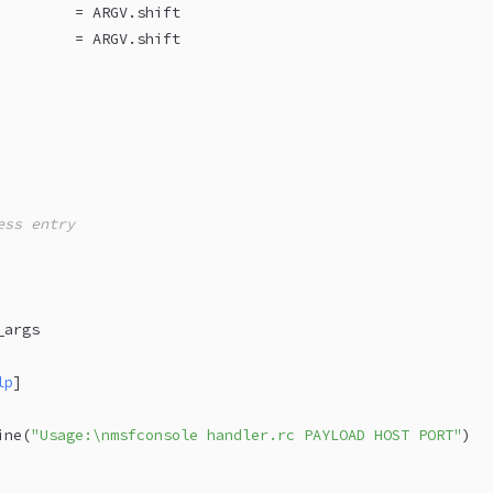
         = 
ARGV
.shift
         = 
ARGV
.shift
ess entry
_args
lp
]
ine(
"Usage:\nmsfconsole handler.rc PAYLOAD HOST PORT"
)