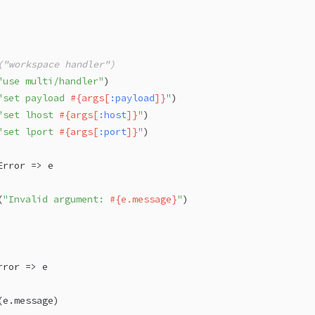
("workspace handler")
"use multi/handler"
)
"set payload 
#{args[
:payload
]}
"
)
"set lhost 
#{args[
:host
]}
"
)
"set lport 
#{args[
:port
]}
"
)
Error
 => e
(
"Invalid argument: 
#{e.message}
"
)
rror
 => e
(e.message)