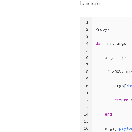
handle.rc:
1
2
<ruby>
3
4
def
init_args
5
6
    args = {}
7
8
if
ARGV
.joi
9
10
        args[
:h
11
12
return
 
13
14
end
15
16
    args[
:paylo