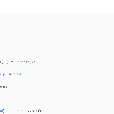
n(
''
) =~ 
/^help$/i
elp
] = 
true
args
ad
]      = 
ARGV
.shift