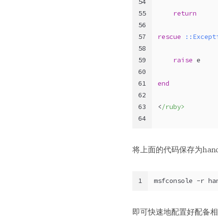
54
55
return
56
57
rescue
:
:Except
58
59
raise
 e
60
61
end
62
63
<
/ruby>
64
将上面的代码保存为hand
1
msfconsole -r ha
即可快速地配置好配备相应pa