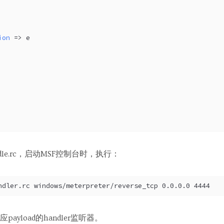
ion
 => e
le.rc，启动MSF控制台时，执行：
ndler.rc windows/meterpreter/reverse_tcp 0.0.0.0 4444
yload的handler监听器。