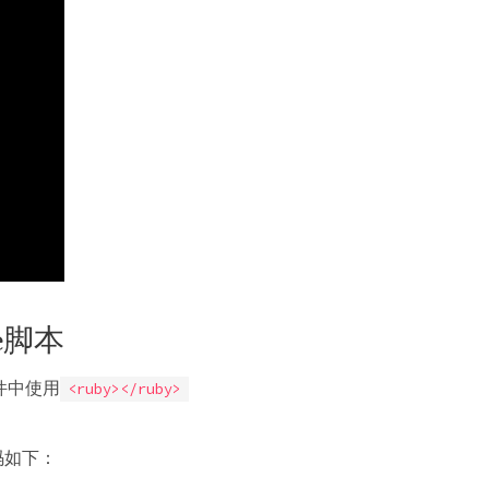
ce脚本
文件中使用
<ruby></ruby>
码如下：