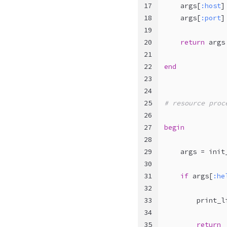
17
    args[
:host
]
18
    args[
:port
]
19
20
return
 args
21
22
end
23
24
25
# resource proc
26
27
begin
28
29
    args = init
30
31
if
 args[
:he
32
33
        print_l
34
35
return