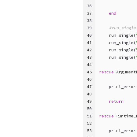
36
37
end
38
39
#run_single
40
    run_single(
41
    run_single(
42
    run_single(
43
    run_single(
44
45
rescue
Argument
46
47
    print_error
48
49
return
50
51
rescue
RuntimeE
52
53
    print_error