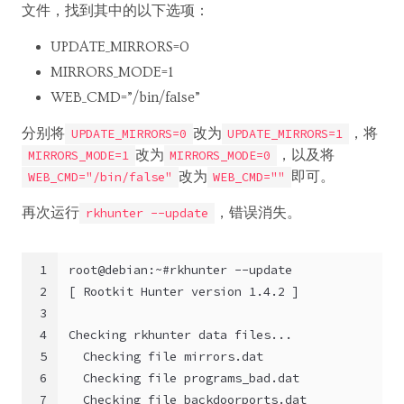
文件，找到其中的以下选项：
UPDATE_MIRRORS=0
MIRRORS_MODE=1
WEB_CMD=”/bin/false”
分别将
改为
，将
UPDATE_MIRRORS=0
UPDATE_MIRRORS=1
改为
，以及将
MIRRORS_MODE=1
MIRRORS_MODE=0
改为
即可。
WEB_CMD="/bin/false"
WEB_CMD=""
再次运行
，错误消失。
rkhunter --update
1
root@debian:~#rkhunter --update
2
[ Rootkit Hunter version 1.4.2 ]
3
4
Checking rkhunter data files...
5
  Checking file mirrors.dat                   
6
  Checking file programs_bad.dat              
7
  Checking file backdoorports.dat             