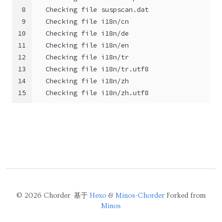
8
  Checking file suspscan.dat                  
9
  Checking file i18n/cn                       
10
  Checking file i18n/de                       
11
  Checking file i18n/en                       
12
  Checking file i18n/tr                       
13
  Checking file i18n/tr.utf8                  
14
  Checking file i18n/zh                       
15
  Checking file i18n/zh.utf8                  
© 2026 Chorder 基于
Hexo
&
Minos-Chorder
Forked from
Minos