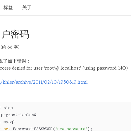
标签
关于
用户密码
(约 88 字)
出现了如下错误：
ess denied for user ‘root‘@’localhost’ (using password: NO)
/khler/archive/2011/02/10/1950819.html
l stop 
ip-grant-tables& 
t mysql 
r 
set
 Password=PASSWORD(
'new-password'
); 