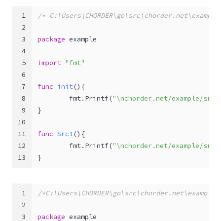
1
/* C:\Users\CHORDER\go\src\chorder.net\example
2
3
package
 example
4
5
import
"fmt"
6
7
func
init
()
{
8
        fmt.Printf(
"\nchorder.net/example/src1
9
}
10
11
func
Src1
()
{
12
        fmt.Printf(
"\nchorder.net/example/src1
13
}
1
/*C:\Users\CHORDER\go\src\chorder.net\example\
2
3
package
 example