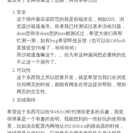
最后关于全网弹幕这个思路，再简单讲几点
安全
这个插件最应该防范的就是前端攻击，例如XSS、浏
览器沙箱逃逸等。前者我已经测试过基本没啥问题，
dom型和非dom型的xss都测试过，希望大佬们再帮
忙测一测，如有bug希望即使反馈（也可以在Github
直接提交PR修了，哈哈哈哈）
而沙箱逃逸嘛这个。。但凡有这种漏洞想必遭殃的也
不止这一个插件了。
可玩性
这个东西我之所以想要开发，就是希望当我们在浏览
任何网页的时候，都能有网友在旁边提供帮助，增加
网页的交互性。
后续期待
希望这个东西可以给Web3.0时代增添更多的乐趣，我觉
得弹幕是一个有趣的发明。我能想到的一些好玩的使用场
景，比如说在配置内网地址192.168.x.x的路由器的时候，