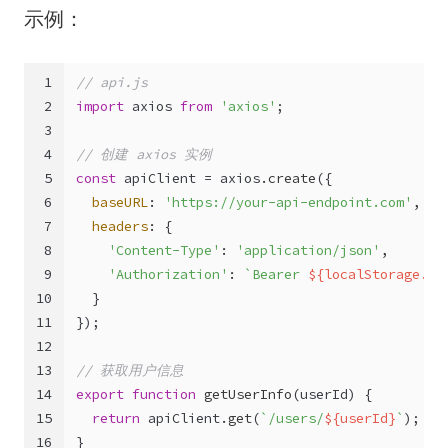
示例：
1
// api.js
2
import
 axios 
from
'axios'
;
3
4
// 创建 axios 实例
5
const
 apiClient = axios.
create
({
6
baseURL
: 
'https://your-api-endpoint.com'
,
7
headers
: {
8
'Content-Type'
: 
'application/json'
,
9
'Authorization'
: 
`Bearer 
${
localStorage
.ge
10
  }
11
});
12
13
// 获取用户信息
14
export
function
getUserInfo
(
userId
) {
15
return
 apiClient.
get
(
`/users/
${userId}
`
);
16
}