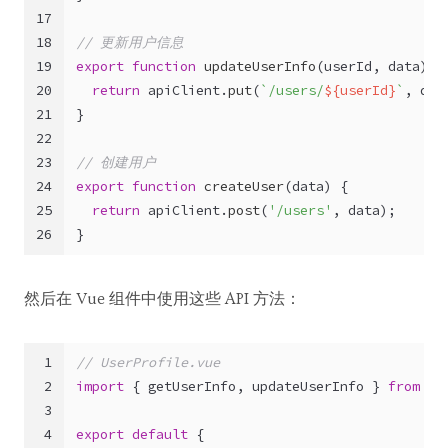
17
18
// 更新用户信息
19
export
function
updateUserInfo
(
userId, data
) {
20
return
 apiClient.
put
(
`/users/
${userId}
`
, dat
21
}
22
23
// 创建用户
24
export
function
createUser
(
data
) {
25
return
 apiClient.
post
(
'/users'
, data);
26
}
然后在 Vue 组件中使用这些 API 方法：
1
// UserProfile.vue
2
import
 { getUserInfo, updateUserInfo } 
from
'.
3
4
export
default
 {