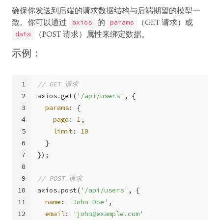
确保你发送到后端的请求数据结构与后端期望的模型一
致。你可以通过
的
（GET 请求）或
axios
params
（POST 请求）属性来绑定数据。
data
示例：
1
// GET 请求
2
axios.
get
(
'/api/users'
, {
3
params
: {
4
page
: 
1
,
5
limit
: 
10
6
  }
7
});
8
9
// POST 请求
10
axios.
post
(
'/api/users'
, {
11
name
: 
'John Doe'
,
12
email
: 
'
john@example.com
'