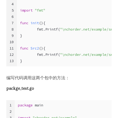
4
5
import
"fmt"
6
7
func
init
()
{
8
        fmt.Printf(
"\nchorder.net/example/src2
9
}
10
11
func
Src2
()
{
12
        fmt.Printf(
"\nchorder.net/example/src2
13
}
编写代码调用这两个包中的方法：
packge_test.go
1
package
 main
2
3
import
"chorder.net/example"