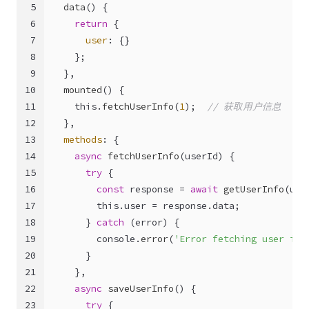
5
data
(
) {
6
return
 {
7
user
: {}
8
    };
9
  },
10
mounted
(
) {
11
this
.
fetchUserInfo
(
1
);  
// 获取用户信息
12
  },
13
methods
: {
14
async
fetchUserInfo
(
userId
) {
15
try
 {
16
const
 response = 
await
getUserInfo
(use
17
this
.
user
 = response.
data
;
18
      } 
catch
 (error) {
19
console
.
error
(
'Error fetching user inf
20
      }
21
    },
22
async
saveUserInfo
(
) {
23
try
 {