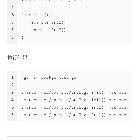
4
5
func
main
()
{
6
    example.Src1()
7
    example.Src2()
8
}
执行结果：
1
>go run packge_test.go
2
3
chorder.net/example/src1.go init() has been cal
4
chorder.net/example/src2.go init() has been cal
5
chorder.net/example/src1.go Src1() has been cal
6
chorder.net/example/src2.go Src1() has been cal