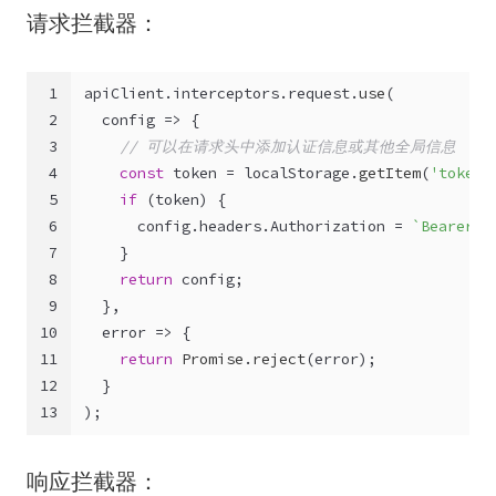
请求拦截器：
1
apiClient.
interceptors
.
request
.
use
(
2
config
 =>
 {
3
// 可以在请求头中添加认证信息或其他全局信息
4
const
 token = 
localStorage
.
getItem
(
'token'
5
if
 (token) {
6
      config.
headers
.
Authorization
 = 
`Bearer 
$
7
    }
8
return
 config;
9
  },
10
error
 =>
 {
11
return
Promise
.
reject
(error);
12
  }
13
);
响应拦截器：