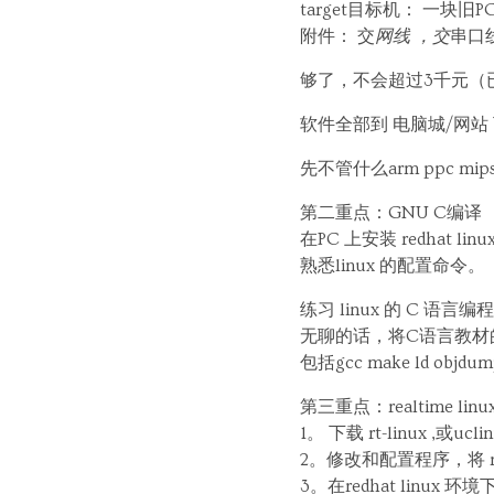
target目标机： 一
附件： 交
网线 ，交
串口
够了，不会超过3千元（
软件全部到 电脑城/网站
先不管什么arm ppc mi
第二重点：GNU C编译
在PC 上安装 redhat li
熟悉linux 的配置命令。
练习 linux 的 C 
无聊的话，将C语言教材
包括gcc make ld objdump
第三重点：realtime l
1。 下载 rt-linux ,或u
2。修改和配置程序，将 rt
3。在redhat linux 环