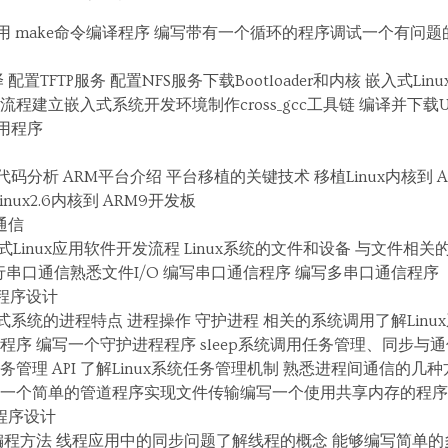
ld程序 使用 make命令编译程序 编写带有一个循环的程序调试一个有问
置TFTP服务 配置NFS服务下载Bootloader和内核 嵌入式L
建立嵌入式系统开发环境制作cross_gcc工具链 编译并下载U-bo
应用程序
关代码分析 ARM平台介绍 平台移植的关键技术 移植Linux内核到
nux2.6内核到 ARM9开发板
口通信
式Linux应用软件开发流程 Linux系统的文件和设备 与文件相
进行串口通信熟悉文件I/O 编写串口通信程序 编写多串口通信程序
程序设计
嵌入式系统的进程特点 进程操作 守护进程 相关的系统调用了解Lin
序 编写一个守护进程程序 sleep系统调用任务管理、同步与通信
任务管理 API 了解Linux系统任务管理机制 熟悉进程间通信的几种
一个简单的管道程序实现文件传输编写一个使用共享内存的程序
程序设计
编程方法 线程应用中的同步问题了解线程的概念 能够编写简单