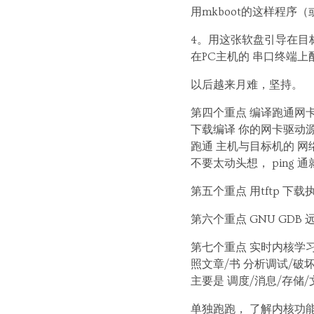
用mkboot的这样程序
4。用这张软盘引导在目标
在PC主机的 串口终端上配置 P
以后越来月难，坚持。
第四个重点 编译跑通网
下载编译 你的网卡驱动
跑通 主机与目标机的 网
不要太动头想， ping 
第五个重点 用tftp 下
第六个重点 GNU GD
第七个重点 实时内核学习
照文章/书 分析调试/破
主要是 调度/消息/存储/
单独跑跑， 了解内核功