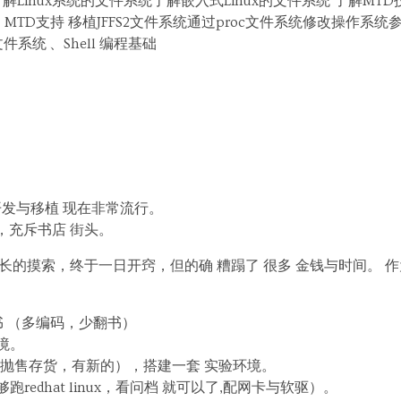
解Linux系统的文件系统了解嵌入式Linux的文件系统 了解MT
 MTD支持 移植JFFS2文件系统通过proc文件系统修改操作系统参数
件系统 、Shell 编程基础
的开发与移植 现在非常流行。
充斥书店 街头。
长的摸索，终于一日开窍，但的确 糟蹋了 很多 金钱与时间。 
书 （多编码，少翻书）
境。
抛售存货，有新的），搭建一套 实验环境。
能够跑redhat linux，看问档 就可以了,配网卡与软驱）。