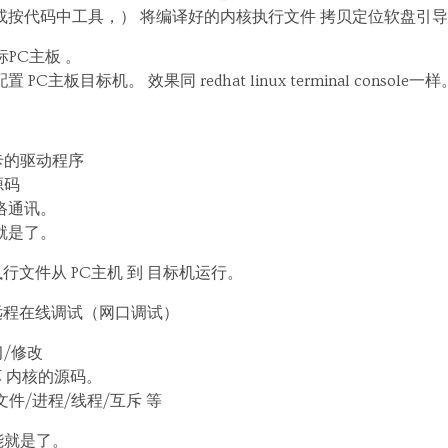
（或按代码中工具，） 将编译好的内核执行文件 拷贝定位软盘引
PC主板 。
C主板目标机。 效果同 redhat linux terminal console一样
卡的驱动程序
源码
络通讯。
通就是了。
载执行文件从 PC主机 到 目标机运行。
B 远程在线调试（网口调试）
/修改
坏 内核的源码。
文件/进程/线程/互斥 等
能就是了。