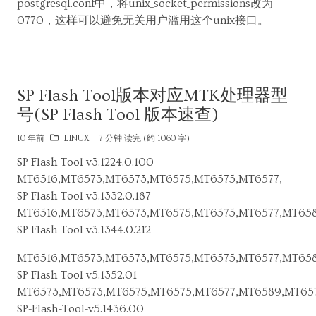
postgresql.conf中，将unix_socket_permissions改为
0770，这样可以避免无关用户滥用这个unix接口。
SP Flash Tool版本对应MTK处理器型
号(SP Flash Tool 版本速查)
10 年前
LINUX
7 分钟 读完 (约 1060 字)
SP Flash Tool v3.1224.0.100
MT6516,MT6573,MT6573,MT6575,MT6575,MT6577,
SP Flash Tool v3.1332.0.187
MT6516,MT6573,MT6573,MT6575,MT6575,MT6577,MT658
SP Flash Tool v3.1344.0.212
MT6516,MT6573,MT6573,MT6575,MT6575,MT6577,MT658
SP Flash Tool v5.1352.01
MT6573,MT6573,MT6575,MT6575,MT6577,MT6589,MT657
SP-Flash-Tool-v5.1436.00