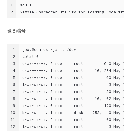
1
scull
2
Simple Character Utility for Loading Localities
设备编号
1
[oxy@centos ~]$ ll /dev
2
3
drwxr-xr-x. 2 root    root         640 May 12 
4
crw-------. 1 root    root     10, 234 May 12 
5
drwxr-xr-x. 3 root    root          60 May 12 
6
lrwxrwxrwx. 1 root    root           3 May 12 
7
drwxr-xr-x. 3 root    root          80 May 12 
8
crw-rw----. 1 root    root     10,  62 May 12 
9
drwxr-xr-x. 6 root    root         120 May 12 
10
brw-rw----. 1 root    disk    253,   0 May 12 
11
drwxr-xr-x. 2 root    root          60 May 12 
12
lrwxrwxrwx. 1 root    root           3 May 12 