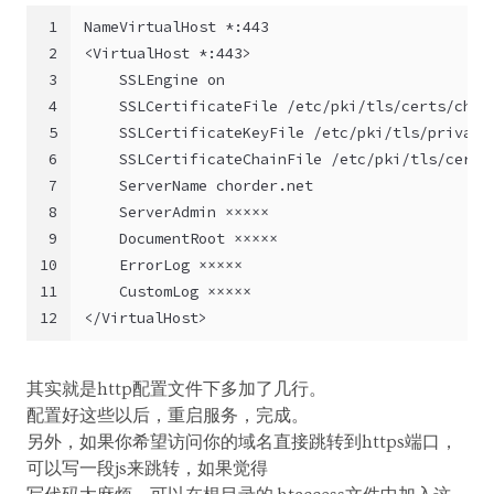
1
NameVirtualHost *:443
2
<VirtualHost *:443>
3
    SSLEngine on
4
    SSLCertificateFile /etc/pki/tls/certs/chor
5
    SSLCertificateKeyFile /etc/pki/tls/private
6
    SSLCertificateChainFile /etc/pki/tls/cert.
7
    ServerName chorder.net
8
    ServerAdmin ×××××
9
    DocumentRoot ×××××
10
    ErrorLog ×××××
11
    CustomLog ×××××
12
</VirtualHost>
其实就是http配置文件下多加了几行。
配置好这些以后，重启服务，完成。
另外，如果你希望访问你的域名直接跳转到https端口，
可以写一段js来跳转，如果觉得