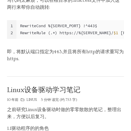
写代码太麻烦，可以在根目录的.htaccess文件中加入这
两行来帮你自动跳转:
1
RewriteCond %{SERVER_PORT} !^443$
2
RewriteRule (.*) https://%{SERVER_NAME}/
$1
 [R]
即，将默认端口指定为443,并且将所有http的请求重写为
https.
Linux设备驱动学习笔记
10 年前
LINUX
5 分钟 读完 (约 753 字)
之前研究Linux设备驱动时做的零零散散的笔记，整理出
来，方便以后复习。
1.1驱动程序的的角色