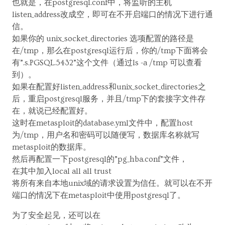
也就是，在postgresql.conf中，将监听的主机
listen_address改成空，即可在不开启端口的情况下进行通
信。
如果你的 unix_socket_directories 选项配置的路径是
在/tmp，那么在postgresql运行后，你的/tmp下面将会
有”.s.PGSQL.5432”这个文件（通过ls -a /tmp 可以查看
到）。
如果在配置好listen_address和unix_socket_directories之
后，重启postgresql服务，并且/tmp下的套接字文件存
在，就说已经配置好。
这时在metasploit的database.yml文件中，配置host
为/tmp，用户名和密码可以随便写，数据库名称就写
metasploit的数据库。
然后再配置一下postgresql的”pg_hba.conf”文件，
在其中加入local all all trust
将所有来自本地unix域的请求设置为信任。就可以在不开
端口的情况下在metasploit中使用postgresql了。
为了安全起见，还可以在