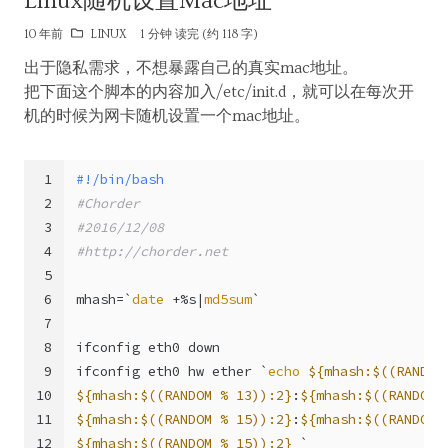
Linux随机设置Mac地址
10 年前
LINUX
1 分钟 读完 (约 118 字)
出于隐私需求，不想暴露自己的真实mac地址。
把下面这个脚本的内容加入/etc/init.d，就可以在每次开
机的时候为网卡随机设置一个mac地址。
1
#!/bin/bash
2
#Chorder
3
#2016/12/08
4
#http://chorder.net
5
6
mhash=`
date
 +%s|
md5sum
`
7
8
ifconfig eth0 down
9
ifconfig eth0 hw ether `
echo
${mhash:$((RANDOM
10
${mhash:$((RANDOM % 13)):2}
:
${mhash:$((RANDOM 
11
${mhash:$((RANDOM % 15)):2}
:
${mhash:$((RANDOM 
12
${mhash:$((RANDOM % 15)):2}
 `