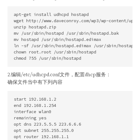
apt-get install udhcpd hostapd

wget http://www.daveconroy.com/wp3/wp-content/uploa
unzip hostapd.zip

mv /usr/sbin/hostapd /usr/sbin/hostapd.bak

mv hostapd /usr/sbin/hostapd.edimax

ln -sf /usr/sbin/hostapd.edimax /usr/sbin/hostapd

chown root.root /usr/sbin/hostapd

2.编辑/etc/udhcpd.conf文件，配置dhcp服务：
确保文件当中有下列内容
start 192.168.1.2

end 192.168.1.254

interface wlan0

remaining yes

opt dns 223.5.5.5 223.6.6.6

opt subnet 255.255.255.0

opt router 192.168.1.1
