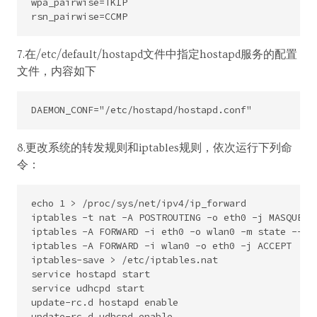
wpa_pairwise=TKIP

7.在/etc/default/hostapd文件中指定hostapd服务的配置
文件，内容如下
8.更改系统的转发规则和iptables规则，依次运行下列命
令：
echo 1 > /proc/sys/net/ipv4/ip_forward

iptables -t nat -A POSTROUTING -o eth0 -j MASQUERAD
iptables -A FORWARD -i eth0 -o wlan0 -m state --sta
iptables -A FORWARD -i wlan0 -o eth0 -j ACCEPT

iptables-save > /etc/iptables.nat

service hostapd start

service udhcpd start

update-rc.d hostapd enable
