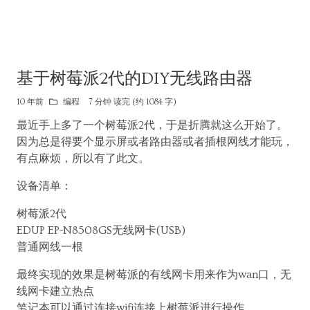
基于树莓派2代的DIY无线路由器
10 年前
编程
7 分钟 读完 (约 1084 字)
最近手上多了一个树莓派2代，于是折腾就这么开始了。
因为总是得要个显示屏或者路由器或者插根网线才能玩，
有点麻烦，所以有了此文。
设备清单：
树莓派2代
EDUP EP-N8508GS无线网卡(USB)
普通网线一根
最终实现的效果是树莓派的有线网卡用来作为wan口，无
线网卡建立热点
笔记本可以通过连接wifi连接上树莓派进行操作