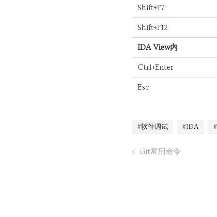
Shift+F7
Shift+F12
IDA View内
Ctrl+Enter
Esc
#软件调试
#IDA
Git常用命令