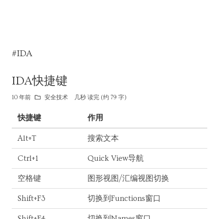
#IDA
IDA快捷键
10 年前
安全技术
几秒 读完 (约 79 字)
快捷键
作用
Alt+T
搜索文本
Ctrl+1
Quick View导航
空格键
图形视图/汇编视图切换
Shift+F3
切换到Functions窗口
Shift+F4
切换到Names窗口