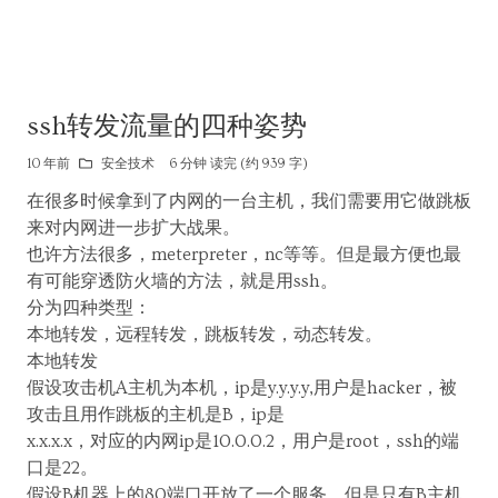
ssh转发流量的四种姿势
10 年前
安全技术
6 分钟 读完 (约 939 字)
在很多时候拿到了内网的一台主机，我们需要用它做跳板
来对内网进一步扩大战果。
也许方法很多，meterpreter，nc等等。但是最方便也最
有可能穿透防火墙的方法，就是用ssh。
分为四种类型：
本地转发，远程转发，跳板转发，动态转发。
本地转发
假设攻击机A主机为本机，ip是y.y.y.y,用户是hacker，被
攻击且用作跳板的主机是B，ip是
x.x.x.x，对应的内网ip是10.0.0.2，用户是root，ssh的端
口是22。
假设B机器上的80端口开放了一个服务，但是只有B主机