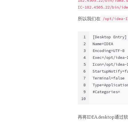
182.4505.22/bin/idea.s
IC-182.4505.22/bin/ide
所以我们在
/opt/idea-I
1
[Desktop Entry]
2
Name=IDEA
3
Encoding=UTF-8
4
Exec=/opt/idea-
5
Icon=/opt/idea-
6
StartupNotify=f
7
Terminal=false
8
Type=Applicatio
9
#Categories=
10
再将IDEA.desktop通