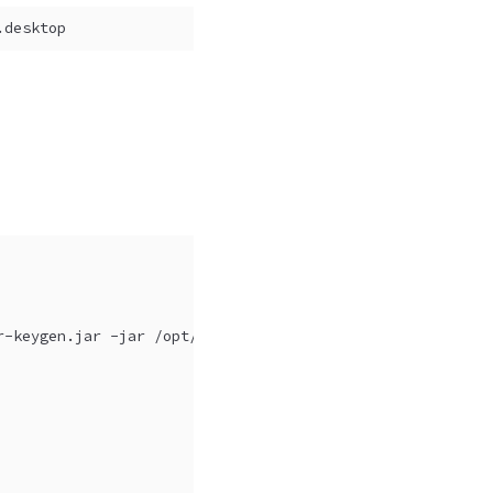
.desktop
r-keygen.jar -jar /opt/burpsuite_pro_2.0.09/burpsuite_pr