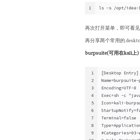
1
ls -s /opt/idea-
再次打开菜单，即可看见
再分享两个常用的.deskt
burpsuite(可用在kali上)
1
[Desktop Entry]
2
Name=burpsuite-
3
Encoding=UTF-8
4
Exec=sh -c "jav
5
Icon=kali-burps
6
StartupNotify=f
7
Terminal=false
8
Type=Applicatio
9
#Categories=03-