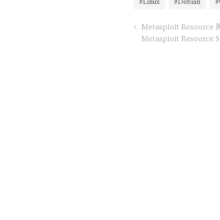
#Linux
#Debian
#
Metasploit Resourc
Metasploit Resource Sc