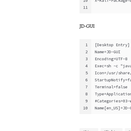
10
X-Kali-Package=
11
JD-GUI
1
[Desktop Entry]
2
Name=JD-GUI
3
Encoding=UTF-8
4
Exec=sh -c "jav
5
Icon=/usr/share
6
StartupNotify=f
7
Terminal=false
8
Type=Applicatio
9
#Categories=03-
10
Name[en_US]=JD-