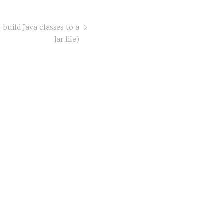
uild Java classes to a
Jar file)