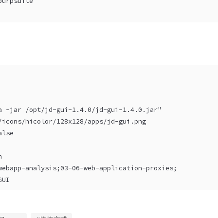
burpsuite
a -jar /opt/jd-gui-1.4.0/jd-gui-1.4.0.jar"
/icons/hicolor/128x128/apps/jd-gui.png
alse
n
webapp-analysis;03-06-web-application-proxies;
GUI