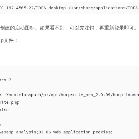
IC-182.4505.22/IDEA.desktop /usr/share/applications/IDEA
创建的启动图标。如果看不到，可以先注销，再重新登录即可。
op文件：
pro-2
a -Xbootclasspath/p:/opt/burpsuite_pro_2.0.09/burp-loade
uite.png
alse
n
webapp-analysis;03-06-web-application-proxies;