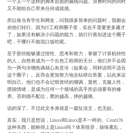
一个又一个这样的脚本层面的脑残问题。浪费时间的同时
又不能给自己带来任何成就感。
所以每当有学生和网友，问我很多简单的问题时，我都会
劝他们转行。因为IT工程师圈子里，实在不需要更多庸才
了，如果没有解决小问题的能力，就行行善别进这个圈子
吧，干哪行不能混口饭吃呢。
至于那些能够通过悟性、思考和努力，掌握了计算机特性
的人，自然有成为一个出色工程师的天分，他们并不会因
为一两句冷嘲热讽就心灰意冷（如果会，同样说明不适合
这个圈子）。反而会更加努力地去钻研出答案，以此来证
明自己。他们也不会记恨曾经的嘲讽，显然，克服人性，
摆脱情绪，是成为任何一个领域的高手所必须要有的修
养。否则德不配位，爬的越高，摔的越痛。
说的深了。不过此文本身就是一篇扯淡文，也无妨。
其实，我只是想说，Linux和Linux是不一样的。CentOS
这种东西，能称得上是Linux吗？体系怪异，脉络紊乱，