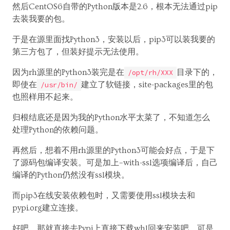
然后CentOS6自带的Python版本是2.6，根本无法通过pip
去装我要的包。
于是在源里面找Python3，安装以后，pip3可以装我要的
第三方包了，但装好提示无法使用。
因为rh源里的Python3装完是在
目录下的，
/opt/rh/XXX
即使在
建立了软链接，site-packages里的包
/usr/bin/
也照样用不起来。
归根结底还是因为我的Python水平太菜了，不知道怎么
处理Python的依赖问题。
再然后，想着不用rh源里的Python3可能会好点，于是下
了源码包编译安装。可是加上–with-ssl选项编译后，自己
编译的Python仍然没有ssl模块。
而pip3在线安装依赖包时，又需要使用ssl模块去和
pypi.org建立连接。
好吧，那就直接去Pypi上直接下载whl回来安装吧，可是