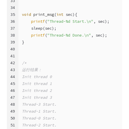
33
34
35
void
print_msg
(
int
 sec)
{
36
printf
(
"Thread-%d Start.\n"
, sec);
37
    sleep(sec);
38
printf
(
"Thread-%d Done.\n"
, sec);
39
}
40
41
42
/*
43
运行结果：
44
Init thread 0
45
Init thread 1
46
Init thread 2
47
Init thread 3
48
Thread-3 Start.
49
Thread-1 Start.
50
Thread-0 Start.
51
Thread-2 Start.