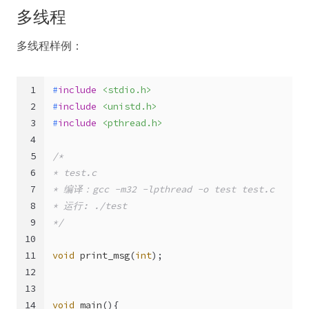
多线程
多线程样例：
1
#
include
<stdio.h>
2
#
include
<unistd.h>
3
#
include
<pthread.h>
4
5
/*
6
* test.c
7
* 编译：gcc -m32 -lpthread -o test test.c
8
* 运行: ./test
9
*/
10
11
void
print_msg
(
int
)
;
12
13
14
void
main
()
{