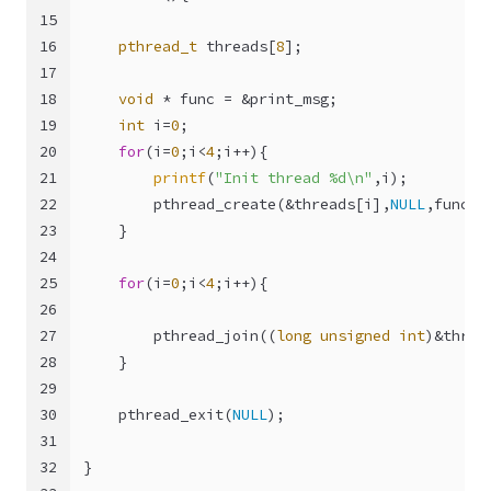
15
16
pthread_t
 threads[
8
];
17
18
void
 * func = &print_msg;
19
int
 i=
0
;
20
for
(i=
0
;i<
4
;i++){
21
printf
(
"Init thread %d\n"
,i);
22
        pthread_create(&threads[i],
NULL
,func,(
23
    }
24
25
for
(i=
0
;i<
4
;i++){
26
27
        pthread_join((
long
unsigned
int
)&threa
28
    }
29
30
    pthread_exit(
NULL
);
31
32
}