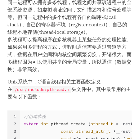
同一进程可以拥有多条线程，线程之间共享该进程中的全
部系统资源，如虚拟地址空间，文件描述符和信号处理等
等。但同一进程中的多个线程有各自的调用栈(call
stack)，自己的寄存器环境（register context)，自己的
线程本地存储(thread-local storage)。
多线程可以提高程序在多核机器上某些任务的处理性能。
如果采用多进程的方式，进程间通信需要通过管道等方
式，数据在用户空间和内核空间频繁切换，开销很大。而
多线程因为可以使用共享的全局变量，所以通信（数据交
换）非常高效。
Unix系统中，C语言线程相关主要函数定义
在
头文件中。其中最常用的主
/usr/include/pthread.h
要有以下函数：
1
//创建线程
2
extern
int
pthread_create
(
pthread_t
 *__restri
3
const
pthread_attr_t
 *__restric
4
void
 *(*__start_routine) (
void
 