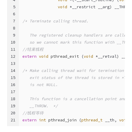
5
void
 *__restrict __arg)
 __THROW
6
7
/* Terminate calling thread.
8
9
   The registered cleanup handlers are called 
10
   so we cannot mark this function with __THRO
11
//结束线程
12
extern
void
pthread_exit
(
void
 *__retval)
 __
at
13
14
/* Make calling thread wait for termination of
15
   exit status of the thread is stored in *THR
16
   is not NULL.
17
18
   This function is a cancellation point and t
19
   __THROW.  */
20
//线程等待
21
extern
int
pthread_join
(
pthread_t
 __th, 
void
 