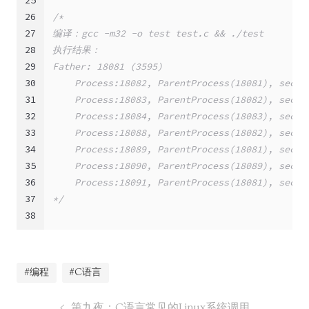
25
26
/*
27
编译：gcc -m32 -o test test.c && ./test
28
执行结果：
29
Father: 18081 (3595)
30
    Process:18082, ParentProcess(18081), sec(0
31
    Process:18083, ParentProcess(18082), sec(1
32
    Process:18084, ParentProcess(18083), sec(2
33
    Process:18088, ParentProcess(18082), sec(2
34
    Process:18089, ParentProcess(18081), sec(1
35
    Process:18090, ParentProcess(18089), sec(2
36
    Process:18091, ParentProcess(18081), sec(2
37
*/
38
#编程
#C语言
第九夜：C语言常见的Linux系统调用