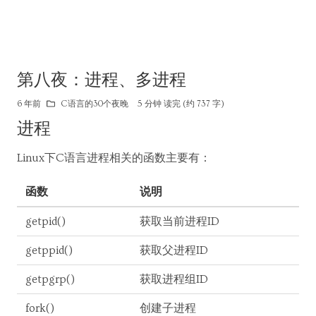
第八夜：进程、多进程
6 年前
C语言的30个夜晚
5 分钟 读完 (约 737 字)
进程
Linux下C语言进程相关的函数主要有：
函数
说明
getpid()
获取当前进程ID
getppid()
获取父进程ID
getpgrp()
获取进程组ID
fork()
创建子进程