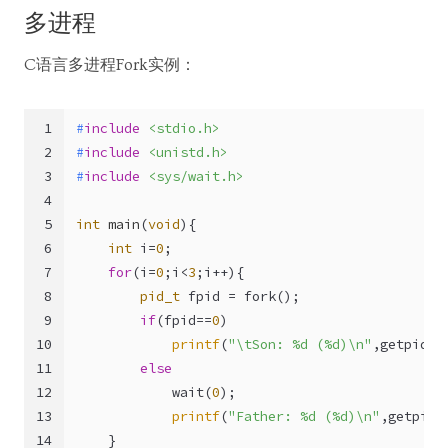
多进程
C语言多进程Fork实例：
1
#
include
<stdio.h>
2
#
include
<unistd.h>
3
#
include
<sys/wait.h>
4
5
int
main
(
void
)
{
6
int
 i=
0
;
7
for
(i=
0
;i<
3
;i++){
8
pid_t
 fpid = fork();
9
if
(fpid==
0
)
10
printf
(
"\tSon: %d (%d)\n"
,getpid()
11
else
12
            wait(
0
);
13
printf
(
"Father: %d (%d)\n"
,getpid(
14
    }