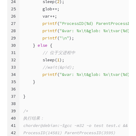
24
        sleep(
2
);
25
        glob++;
26
        var++;
27
printf
(
"ProcessID(%d) ParentProcessID(
28
printf
(
"&var: %x\t&glob: %x\tvar(%d)\t
29
printf
(
"\n"
);
30
    } 
else
 {
31
// 位于父进程中
32
        sleep(
1
);
33
//wait(&pid);
34
printf
(
"&var: %x\t&glob: %x\tvar(%d)\t
35
    }
36
37
}
38
39
/*
40
执行结果：
41
chorder@debian:~$gcc -m32 -o test test.c && ./
42
ProcessID(14581) ParentProcessID(3595)