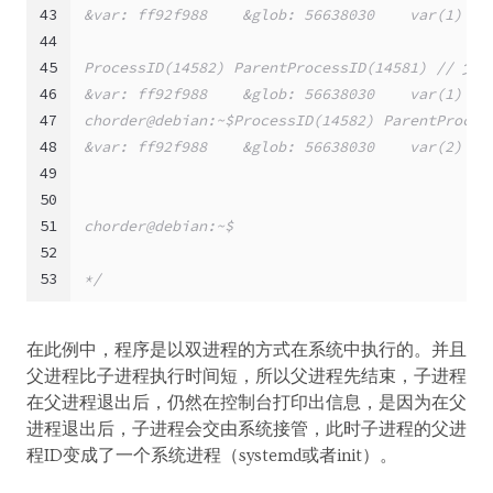
43
&var: ff92f988    &glob: 56638030    var(1)   
44
45
ProcessID(14582) ParentProcessID(14581
46
&var: ff92f988    &glob: 56638030    var(1)   
47
chorder@debian:~$ProcessID(14582) Paren
48
&var: ff92f988    &glob: 56638030    var(2)   
49
50
51
chorder@debian:~$
52
53
*/
在此例中，程序是以双进程的方式在系统中执行的。并且
父进程比子进程执行时间短，所以父进程先结束，子进程
在父进程退出后，仍然在控制台打印出信息，是因为在父
进程退出后，子进程会交由系统接管，此时子进程的父进
程ID变成了一个系统进程（systemd或者init）。