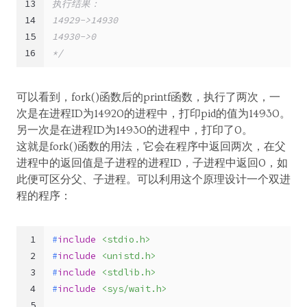
13
执行结果：
14
14929->14930
15
14930->0
16
*/
可以看到，fork()函数后的printf函数，执行了两次，一
次是在进程ID为14920的进程中，打印pid的值为14930。
另一次是在进程ID为14930的进程中，打印了0。
这就是fork()函数的用法，它会在程序中返回两次，在父
进程中的返回值是子进程的进程ID，子进程中返回0，如
此便可区分父、子进程。可以利用这个原理设计一个双进
程的程序：
1
#
include
<stdio.h>
2
#
include
<unistd.h>
3
#
include
<stdlib.h>
4
#
include
<sys/wait.h>
5