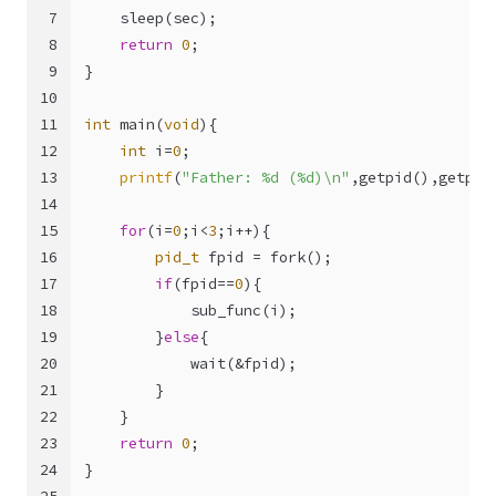
7
    sleep(sec);
8
return
0
;
9
}
10
11
int
main
(
void
)
{
12
int
 i=
0
;
13
printf
(
"Father: %d (%d)\n"
,getpid(),getppi
14
15
for
(i=
0
;i<
3
;i++){
16
pid_t
 fpid = fork();
17
if
(fpid==
0
){
18
            sub_func(i);
19
        }
else
{
20
            wait(&fpid);
21
        }
22
    }
23
return
0
;
24
}