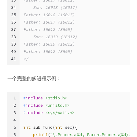
33
Father: 16017 (16012)
34
    Son: 16018 (16017)
35
Father: 16018 (16017)
36
Father: 16017 (16012)
37
Father: 16012 (3595)
38
    Son: 16019 (16012)
39
Father: 16019 (16012)
40
Father: 16012 (3595)
41
*/
一个完整的多进程示例：
1
#
include
<stdio.h>
2
#
include
<unistd.h>
3
#
include
<sys/wait.h>
4
5
int
sub_func
(
int
 sec)
{
6
printf
(
"\tProcess:%d, ParentProcess(%d), s