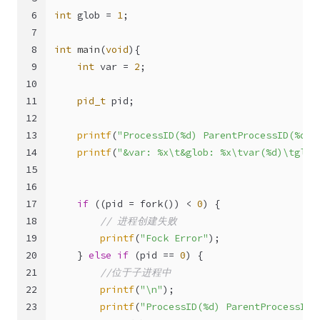
6
int
 glob = 
1
;
7
8
int
main
(
void
)
{
9
int
 var = 
2
;
10
11
pid_t
 pid;
12
13
printf
(
"ProcessID(%d) ParentProcessID(%d)\
14
printf
(
"&var: %x\t&glob: %x\tvar(%d)\tglob
15
16
17
if
 ((pid = fork()) < 
0
) {
18
// 进程创建失败
19
printf
(
"Fock Error"
);
20
    } 
else
if
 (pid == 
0
) {
21
//位于子进程中
22
printf
(
"\n"
);
23
printf
(
"ProcessID(%d) ParentProcessID(