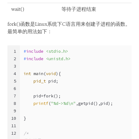
wait()
等待子进程结束
fork()函数是Linux系统下C语言用来创建子进程的函数。
最简单的用法如下：
1
#
include
<stdio.h>
2
#
include
<unistd.h>
3
4
int
main
(
void
)
{
5
pid_t
 pid;
6
7
    pid=fork();
8
printf
(
"%d->%d\n"
,getpid(),pid);
9
10
}
11
12
/*