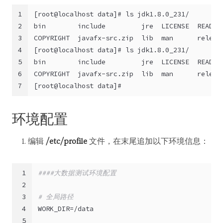
1
[root@localhost data]# ls jdk1.8.0_231/ 
2
bin        include         jre  LICENSE  README
3
COPYRIGHT  javafx-src.zip  lib  man      releas
4
[root@localhost data]# ls jdk1.8.0_231/
5
bin        include         jre  LICENSE  README
6
COPYRIGHT  javafx-src.zip  lib  man      releas
7
[root@localhost data]# 
环境配置
编辑
/etc/profile
文件，在末尾追加以下环境信息：
1
####大数据测试环境配置
2
3
# 全局路径
4
WORK_DIR=/data
5