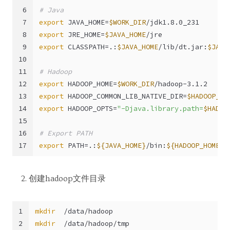
6
# Java 
7
export
 JAVA_HOME=
$WORK_DIR
/jdk1.8.0_231
8
export
 JRE_HOME=
$JAVA_HOME
/jre
9
export
 CLASSPATH=.:
$JAVA_HOME
/lib/dt.jar:
$JAVA
10
11
# Hadoop 
12
export
 HADOOP_HOME=
$WORK_DIR
/hadoop-3.1.2
13
export
 HADOOP_COMMON_LIB_NATIVE_DIR=
$HADOOP_HO
14
export
 HADOOP_OPTS=
"-Djava.library.path=
$HADOO
15
16
# Export PATH
17
export
 PATH=.:
${JAVA_HOME}
/bin:
${HADOOP_HOME}
/
创建hadoop文件目录
1
mkdir
  /data/hadoop  
2
mkdir
  /data/hadoop/tmp  