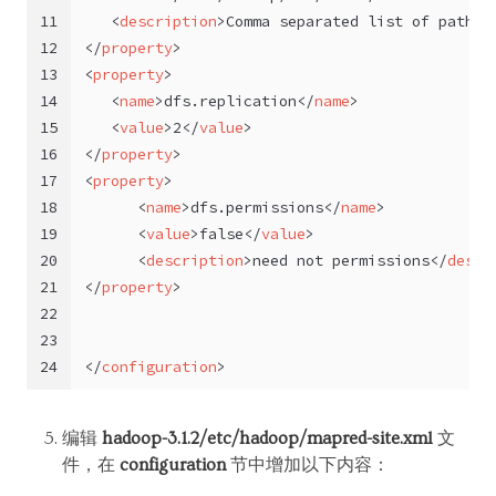
11
<
description
>
Comma separated list of paths 
12
</
property
>
13
<
property
>
14
<
name
>
dfs.replication
</
name
>
15
<
value
>
2
</
value
>
16
</
property
>
17
<
property
>
18
<
name
>
dfs.permissions
</
name
>
19
<
value
>
false
</
value
>
20
<
description
>
need not permissions
</
descr
21
</
property
>
22
23
24
</
configuration
>
编辑
hadoop-3.1.2/etc/hadoop/mapred-site.xml
文
件，在
configuration
节中增加以下内容：