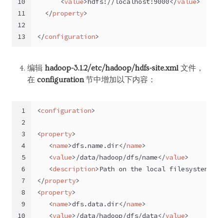
10
<
value
>
hdfs://localhost:9000
</
value
>
11
</
property
>
12
13
</
configuration
>
编辑
hadoop-3.1.2/etc/hadoop/hdfs-site.xml
文件，
在
configuration
节中增加以下内容：
1
<
configuration
>
2
3
<
property
>
4
<
name
>
dfs.name.dir
</
name
>
5
<
value
>
/data/hadoop/dfs/name
</
value
>
6
<
description
>
Path on the local filesystem w
7
</
property
>
8
<
property
>
9
<
name
>
dfs.data.dir
</
name
>
10
<
value
>
/data/hadoop/dfs/data
</
value
>