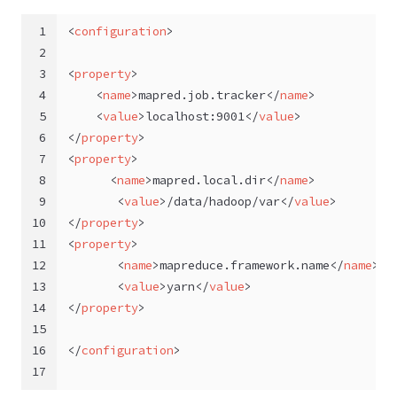
1
<
configuration
>
2
3
<
property
>
4
<
name
>
mapred.job.tracker
</
name
>
5
<
value
>
localhost:9001
</
value
>
6
</
property
>
7
<
property
>
8
<
name
>
mapred.local.dir
</
name
>
9
<
value
>
/data/hadoop/var
</
value
>
10
</
property
>
11
<
property
>
12
<
name
>
mapreduce.framework.name
</
name
>
13
<
value
>
yarn
</
value
>
14
</
property
>
15
16
</
configuration
>
17