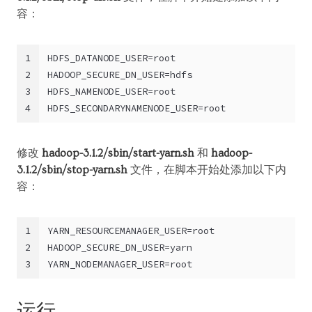
容：
1
HDFS_DATANODE_USER=root
2
HADOOP_SECURE_DN_USER=hdfs
3
HDFS_NAMENODE_USER=root
4
HDFS_SECONDARYNAMENODE_USER=root
修改
hadoop-3.1.2/sbin/start-yarn.sh
和
hadoop-
3.1.2/sbin/stop-yarn.sh
文件，在脚本开始处添加以下内
容：
1
YARN_RESOURCEMANAGER_USER=root
2
HADOOP_SECURE_DN_USER=yarn
3
YARN_NODEMANAGER_USER=root
运行