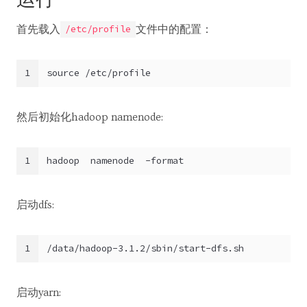
首先载入
文件中的配置：
/etc/profile
1
source /etc/profile
然后初始化hadoop namenode:
1
hadoop  namenode  -format
启动dfs:
1
/data/hadoop-3.1.2/sbin/start-dfs.sh
启动yarn: