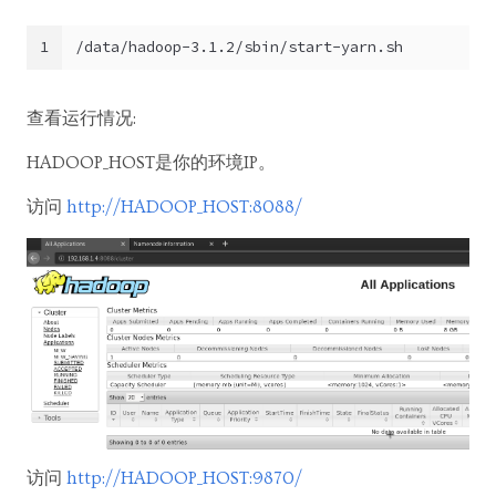
1
/data/hadoop-3.1.2/sbin/start-yarn.sh
查看运行情况:
HADOOP_HOST是你的环境IP。
访问
http://HADOOP_HOST:8088/
访问
http://HADOOP_HOST:9870/