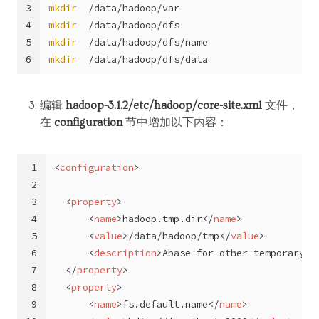
3
mkdir
  /data/hadoop/var  
4
mkdir
  /data/hadoop/dfs  
5
mkdir
  /data/hadoop/dfs/name  
6
mkdir
  /data/hadoop/dfs/data
编辑
hadoop-3.1.2/etc/hadoop/core-site.xml
文件，
在
configuration
节中增加以下内容：
1
<
configuration
>
2
3
<
property
>
4
<
name
>
hadoop.tmp.dir
</
name
>
5
<
value
>
/data/hadoop/tmp
</
value
>
6
<
description
>
Abase for other temporary d
7
</
property
>
8
<
property
>
9
<
name
>
fs.default.name
</
name
>