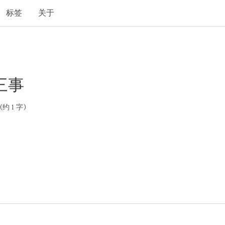
标签
关于
三事
约 1 字)