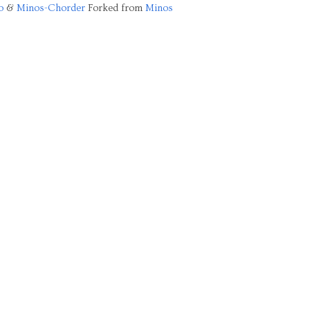
o
&
Minos-Chorder
Forked from
Minos