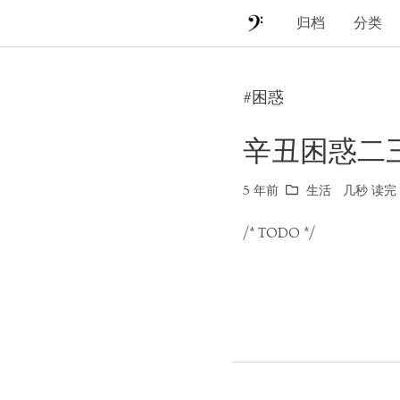
归档
分类
#困惑
辛丑困惑二
5 年前
生活
几秒 读完 (
/* TODO */