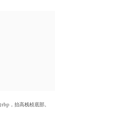
给rbp，抬高栈桢底部。