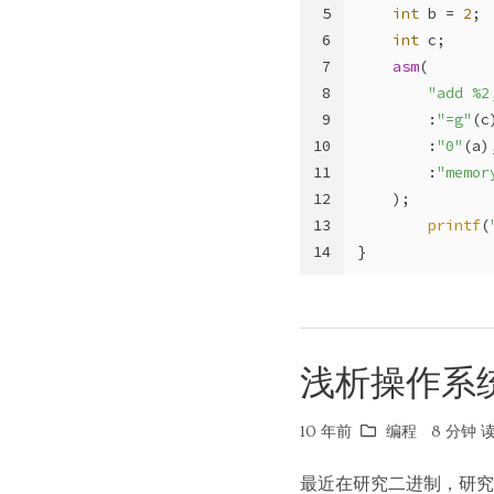
5
int
 b = 
2
;
6
int
 c;
7
asm
(
8
"add %2
9
        :
"=g"
(c
10
        :
"0"
(a)
11
        :
"memor
12
    );
13
printf
(
14
}
浅析操作系
10 年前
编程
8 分钟 读
最近在研究二进制，研究