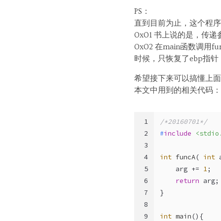
PS：
直到目前为止，这个程序
0x01 书上说的是，传
0x02 在main函数调
时候，只恢复了ebp指针
希望接下来可以搞懂上面
本文中用到的相关代码：
1
/*20160701*/
2
#
include
<stdio
3
4
int
funcA
( 
int
 
5
    arg += 
1
;
6
return
 arg;
7
}
8
9
int
main
()
{