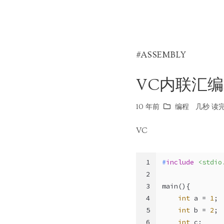
#ASSEMBLY
VC内联汇
10 年前
编程
几秒 读完 
VC
1
#
include
<stdio
2
3
main(){
4
int
 a = 
1
;
5
int
 b = 
2
;
6
int
 c;