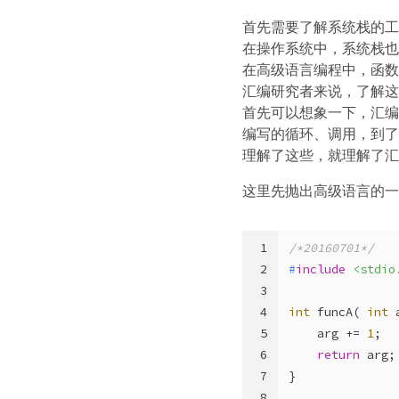
首先需要了解系统栈的工
在操作系统中，系统栈也
在高级语言编程中，函数
汇编研究者来说，了解这
首先可以想象一下，汇编
编写的循环、调用，到了
理解了这些，就理解了汇
这里先抛出高级语言的一
1
/*20160701*/
2
#
include
<stdio
3
4
int
funcA
( 
int
 
5
    arg += 
1
;
6
return
 arg;
7
}
8