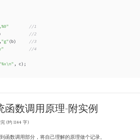
,%0"
//1
)           
//2
,
"g"
(b)     
//3
y"
//4
"%x\n"
, c);
统函数调用原理-附实例
完 (约 1144 字)
到函数调用部分，将自己理解的原理做个记录。