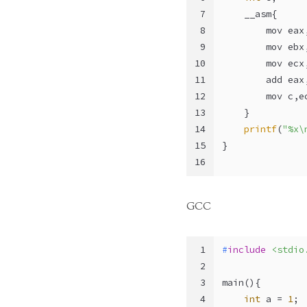
7
    __asm{
8
        mov eax
9
        mov ebx
10
        mov ecx
11
        add eax
12
        mov c,e
13
    }
14
printf
(
"%x\
15
}
16
GCC
1
#
include
<stdio
2
3
main(){
4
int
 a = 
1
;