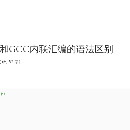
编和GCC内联汇编的语法区别
(约 52 字)
.h>