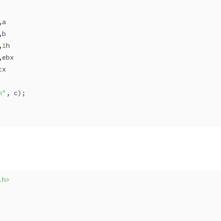
,a
,b
,
1
h
,ebx
cx
n"
, c);
.h>