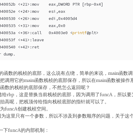
040052b <+21>:mov    eax,DWORD PTR [rbp-0x4]
040052e <+24>:mov    esi,eax
0400530 <+26>:mov    edi,0x4005d4
0400535 <+31>:mov    eax,0x0
040053a <+36>:call   0x4003e0 <
printf
@plt>
040053f <+41>:leave  
0400540 <+42>:ret    
r dump.
数的函数的栈桢的底部，这么说有点绕，简单的来说，main函数调用了
调用它的main函数栈桢的底部保存，所以在main函数被操作系
函数的栈桢的底部保存，不然怎么返回呢？
递给rbp，这是替换当前栈桢的底部，因为调用了funcA，所以要为
抬高呢，把栈顶传给指向栈桢底部的指针就可以了。
funcA创建栈桢空间。
，因为这里只有一个参数，所以不涉及到参数顺序的问题，关于这
一下funcA的内部机制：