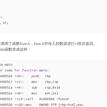
);
, a);
调用了函数funcA，funcA对传入的数据进行+1然后返回。
in函数变成这样：
le main
er code 
for
function
 main:
0400516 <+0>:    push   rbp
0400517 <+1>:    mov    rbp,rsp
040051a <+4>:    sub    rsp,0x10
040051e <+8>:    mov    edi,0x1
0400523 <+13>:call   0x400506 <funcA>
0400528 <+18>:mov    DWORD PTR [rbp-0x4],eax