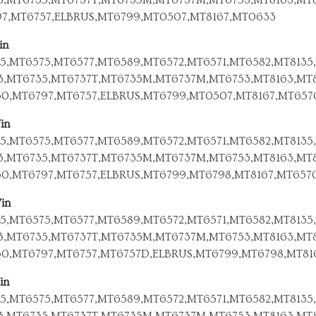
7,MT6757,ELBRUS,MT6799,MT0507,MT8167,MT0633
in
5,MT6575,MT6577,MT6589,MT6572,MT6571,MT6582,MT8135,
3,MT6735,MT6737T,MT6735M,MT6737M,MT6753,MT8163,MT8
0,MT6797,MT6757,ELBRUS,MT6799,MT0507,MT8167,MT65
in
5,MT6575,MT6577,MT6589,MT6572,MT6571,MT6582,MT8135,
3,MT6735,MT6737T,MT6735M,MT6737M,MT6753,MT8163,MT8
0,MT6797,MT6757,ELBRUS,MT6799,MT6798,MT8167,MT65
in
5,MT6575,MT6577,MT6589,MT6572,MT6571,MT6582,MT8135,
3,MT6735,MT6737T,MT6735M,MT6737M,MT6753,MT8163,MT8
0,MT6797,MT6757,MT6757D,ELBRUS,MT6799,MT6798,MT8
in
5,MT6575,MT6577,MT6589,MT6572,MT6571,MT6582,MT8135,
3,MT6735,MT6737T,MT6735M,MT6737M,MT6753,MT8163,MT8