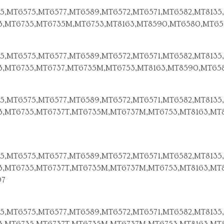
5,MT6575,MT6577,MT6589,MT6572,MT6571,MT6582,MT8135,
3,MT6735,MT6735M,MT6753,MT8163,MT8590,MT6580,MT65
5,MT6575,MT6577,MT6589,MT6572,MT6571,MT6582,MT8135,
3,MT6735,MT6737,MT6735M,MT6753,MT8163,MT8590,MT65
5,MT6575,MT6577,MT6589,MT6572,MT6571,MT6582,MT8135,
3,MT6735,MT6737T,MT6735M,MT6737M,MT6753,MT8163,MT
5,MT6575,MT6577,MT6589,MT6572,MT6571,MT6582,MT8135,
3,MT6735,MT6737T,MT6735M,MT6737M,MT6753,MT8163,MT
97
5,MT6575,MT6577,MT6589,MT6572,MT6571,MT6582,MT8135,
3,MT6735,MT6737T,MT6735M,MT6737M,MT6753,MT8163,MT