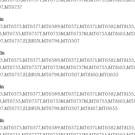
7,MT6757
in
5,MT6575,MT6577,MT6589,MT6572,MT6571,MT6582,MT8135,
3,MT6735,MT6737T,MT6735M,MT6737M,MT6753,MT8163,MT
7,MT6757,ELBRUS,MT6798,MT0507
in
5,MT6575,MT6577,MT6589,MT6572,MT6571,MT6582,MT8135,
3,MT6735,MT6737T,MT6735M,MT6737M,MT6753,MT8163,MT
7,MT6757,ELBRUS,MT6798,MT0507,MT8160,MT0633
in
5,MT6575,MT6577,MT6589,MT6572,MT6571,MT6582,MT8135,
3,MT6735,MT6737T,MT6735M,MT6737M,MT6753,MT8163,MT
7,MT6757,ELBRUS,MT6798,MT0507,MT8167,MT0633
in
5,MT6575,MT6577,MT6589,MT6572,MT6571,MT6582,MT8135,
3,MT6735,MT6737T,MT6735M,MT6737M,MT6753,MT8163,MT