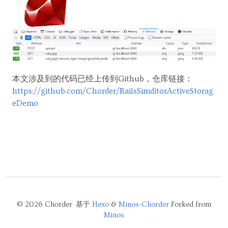
本文涉及到的代码已经上传到Github，仓库链接：
https://github.com/Chorder/RailsSimditorActiveStorag
eDemo
© 2026 Chorder 基于
Hexo
&
Minos-Chorder
Forked from
Minos