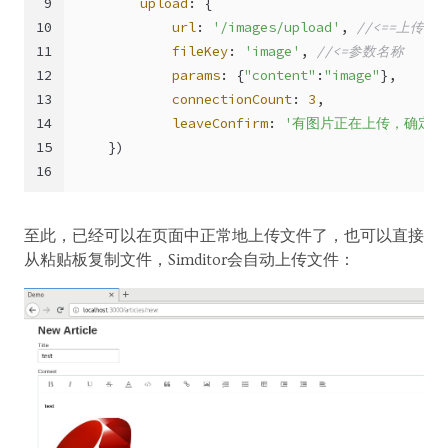
9
upload
: {
10
url
: 
'/images/upload'
, 
//<==上传接
11
fileKey
: 
'image'
, 
//<=参数名称
12
params
: {
"content"
:
"image"
},
13
connectionCount
: 
3
,
14
leaveConfirm
: 
'有图片正在上传，确定要
15
    })
16
至此，已经可以在页面中正常地上传文件了，也可以直接
从粘贴板复制文件，Simditor会自动上传文件：