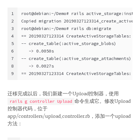
1
root@debian:~/Demo# rails active_storage:instal
2
Copied migration 20190327123314_create_active_s
3
root@debian:~/Demo# rails db:migrate
4
== 20190327123314 CreateActiveStorageTables: mi
5
-- create_table(:active_storage_blobs)
6
   -> 0.0050s
7
-- create_table(:active_storage_attachments)
8
   -> 0.0027s
9
== 20190327123314 CreateActiveStorageTables: mi
迁移完成以后，我们新建一个Upload控制器，使用
命令生成它。修改Upload
rails g controller Upload
控制器代码，位于
app/controllers/upload_controller.rb，添加一个upload
方法：