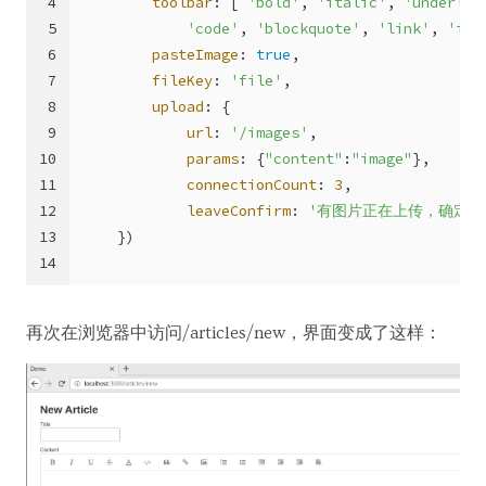
4
toolbar
: [ 
'bold'
, 
'italic'
, 
'underlin
5
'code'
, 
'blockquote'
, 
'link'
, 
'ima
6
pasteImage
: 
true
,
7
fileKey
: 
'file'
,
8
upload
: {
9
url
: 
'/images'
,
10
params
: {
"content"
:
"image"
},
11
connectionCount
: 
3
,
12
leaveConfirm
: 
'有图片正在上传，确定要
13
    })
14
再次在浏览器中访问/articles/new，界面变成了这样：