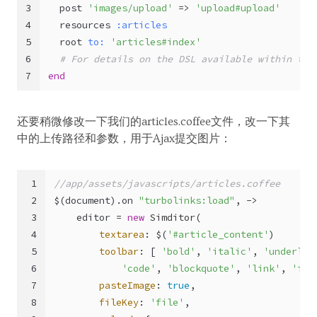
3
  post 
'images/upload'
 => 
'upload#upload'
4
  resources 
:articles
5
  root 
to:
'articles#index'
6
# For details on the DSL available within thi
7
end
还要稍微修改一下我们的articles.coffee文件，改一下其
中的上传路径和参数，用于Ajax提交图片：
1
//app/assets/javascripts/articles.coffee
2
$(
document
).
on
"turbolinks:load"
, ->
3
    editor = 
new
Simditor
(
4
textarea
: $(
'#article_content'
)
5
toolbar
: [ 
'bold'
, 
'italic'
, 
'underlin
6
'code'
, 
'blockquote'
, 
'link'
, 
'ima
7
pasteImage
: 
true
,
8
fileKey
: 
'file'
,