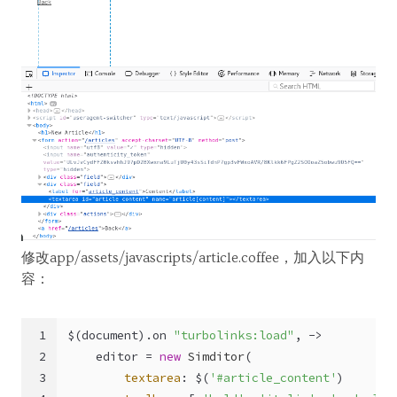
修改app/assets/javascripts/article.coffee，加入以下内
容：
1
$(
document
).
on
"turbolinks:load"
, ->
2
    editor = 
new
Simditor
(
3
textarea
: $(
'#article_content'
)