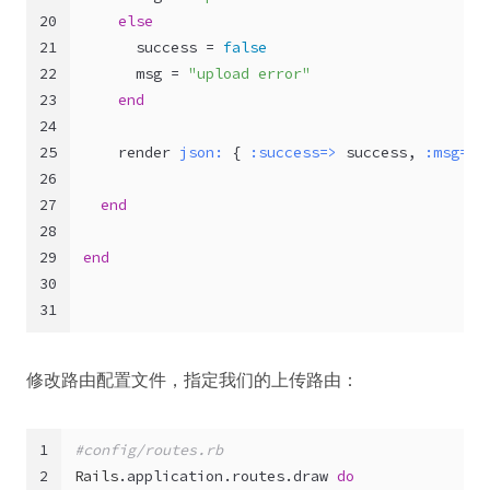
20
else
21
      success = 
false
22
      msg = 
"upload error"
23
end
24
25
    render 
json:
 { 
:success=>
 success, 
:msg=>m
26
27
end
28
29
end
30
31
修改路由配置文件，指定我们的上传路由：
1
#config/routes.rb
2
Rails
.application.routes.draw 
do