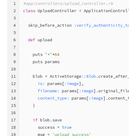
1
#app/controllers/upload_controller.rb
2
class
UploadController
 < 
ApplicationController
3
4
  skip_before_action 
:verify_authenticity_toke
5
6
def
upload
7
8
    puts 
"*"
*
64
9
    puts params
10
11
    blob = 
ActiveStorage
:
:Blob
.create_after_up
12
io:
 params[
:image
],
13
filename:
 params[
:image
].original_filena
14
content_type:
 params[
:image
].content_typ
15
    )
16
17
if
 blob.save
18
      success = 
true
19
      msg = 
'upload success'