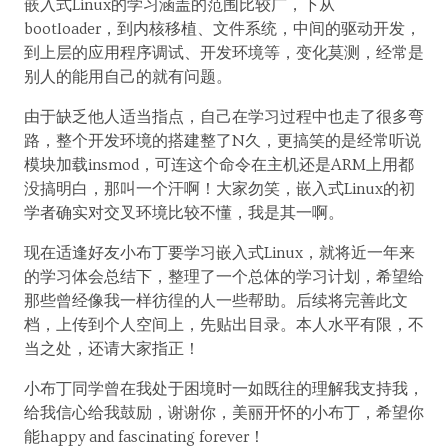
嵌入式Linux的学习涵盖的范围比较广，下从
bootloader，到内核移植、文件系统，中间的驱动开发，
到上层的应用程序调试、开发环境等，变化莫测，经常是
别人的能用自己的就有问题。
由于缺乏他人适当指点，自己在学习过程中也走了很多弯
路，整个开发环境的搭建整了N久，更搞笑的是经常听说
模块加载insmod，可连这个命令在主机还是ARM上用都
没搞明白，那叫一个汗啊！大家勿笑，嵌入式Linux的初
学者确实对交叉环境比较不懂，我是其一啊。
现在适逢好友小布丁要学习嵌入式Linux，就将近一年来
的学习体会总结下，整理了一个总体的学习计划，希望给
那些曾经像我一样彷徨的人一些帮助。后续将完善此文
档，上传到个人空间上，先贴出目录。本人水平有限，不
当之处，还请大家指正！
小布丁同学曾在我处于困境时一如既往的理解我支持我，
给我信心给我鼓励，谢谢你，美丽开怀的小布丁，希望你
能happy and fascinating forever！