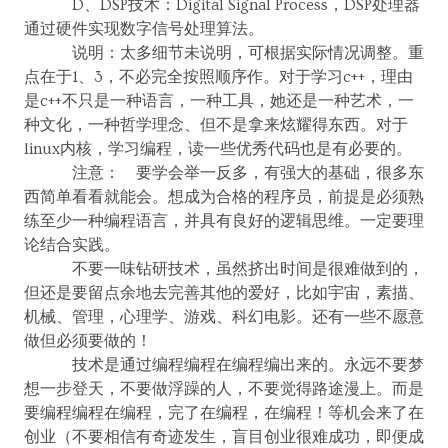
D、DSP技术：Digital Signal Process，DSP处理器
通过硬件实现数字信号处理算法。
说明：太多细节未说明，可根据实际情况调整。重
点在于1、3，不必完全按照顺序作。对于学习c++，理由
是c++不只是一种语言，一种工具，她还是一种艺术，一
种文化，一种哲学理念、但不是拿来炫耀得东西。对于
linux内核，学习编程，读一些优秀代码也是有必要的。
注意： 要学会举一反多，有强大的基础，很多东
西简单看看就能会。想成为合格的程序员，前提是必须熟
练至少一种编程语言，并具有良好的逻辑思维。一定要理
论结合实践。
不要一味钻研技术，虽然挤出时间是很难做到的，
但还是要留点余地去完善其他的爱好，比如宇宙，素描、
机械、管理，心理学、游戏、科幻电影。还有一些不愿意
做但必须要做的！
技术是通过编程编程在编程编出来的。永远不要梦
想一步登天，不要做浮躁的人，不要觉得路途漫上。而是
要编程编程在编程，完了在编程，在编程！等机会来了在
创业（不要相信有奇迹发生，盲目创业很难成功，即便成