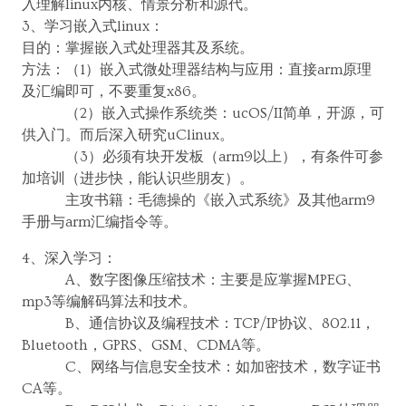
入理解linux内核、情景分析和源代。
3、学习嵌入式linux：
目的：掌握嵌入式处理器其及系统。
方法：（1）嵌入式微处理器结构与应用：直接arm原理
及汇编即可，不要重复x86。
（2）嵌入式操作系统类：ucOS/II简单，开源，可
供入门。而后深入研究uClinux。
（3）必须有块开发板（arm9以上），有条件可参
加培训（进步快，能认识些朋友）。
主攻书籍：毛德操的《嵌入式系统》及其他arm9
手册与arm汇编指令等。
4、深入学习：
A、数字图像压缩技术：主要是应掌握MPEG、
mp3等编解码算法和技术。
B、通信协议及编程技术：TCP/IP协议、802.11，
Bluetooth，GPRS、GSM、CDMA等。
C、网络与信息安全技术：如加密技术，数字证书
CA等。