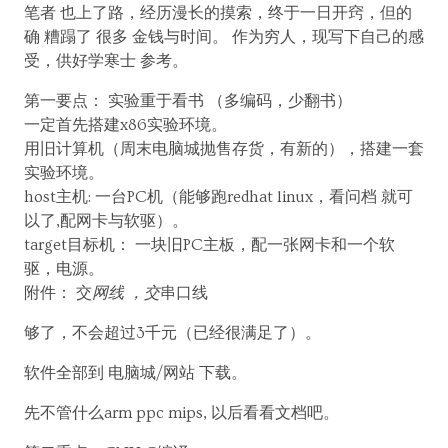
笔者 也上了路，经历漫长的摸索，终于一日开窍，但的
确 糟蹋了 很多 金钱与时间。 作为穷人，现写下自己的感
受，供好学寒士 参考。
第一要点： 实验重于看书 （多编码，少翻书）
一定首先搭建x86实验环境。
用旧计算机（周末电脑城抛售存货，有新的），搭建一套
实验环境。
host主机: 一台PC机（能够跑redhat linux，看问档 就可
以了,配网卡与软驱）。
target目标机： 一块旧PC主板，配一张网卡和一个软
驱，电源。
附件： 交
网线 ，交
串口线
够了，不会超过3千元（已经很满足了）。
软件全部到 电脑城/网站 下载。
先不管什么arm ppc mips, 以后看看文档吧。