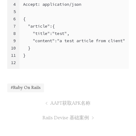
4
Accept: application/json
5
6
{
7
  "article":{
8
    "title":"test",
9
    "content":"a test article from client"
10
  }
11
}
12
#Ruby On Rails
AAPT获取APK名称
Rails Devise 基础案例