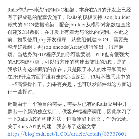
Rails作为一种流行的MVC框架，本身在API的开发上已经
有了很成熟的配套设施了。Rails的模板支持.json.jbuilder
形式的JSON数据渲染，配合jbuilder从模型对象数组直接
创建JSON数据，在开发上有着无与伦比的便利。在此之
前，如果使用php开发程序，从数组创建JSON，需要先
整理好数组，再json_encode(Array)进行输出，很是麻
烦。当然身为PHP程序员的你可能要说，PHP也有很强大
的API构建框架，可以很方便的构建出健壮的API，是的，
我承认有这些框架的存在，只是限于本人的水平和喜好，
在PHP开发方面并没有走的那么深远，也就不熟悉其中的
一些高级操作了。如果有兴趣，也可以发邮件就这方面进
行一些探讨。
近期由于一个项目的需要，需要从已有的Rails应用中开
辟出一个新的独立接口，供客户端程序调用，因此学习了
一下Rails API的构建方法，也顺便留下此文，作为记录。
关于Rails API的构建，我参考了这篇文章
https://blog.csdn.net/li_001/article/details/65937664