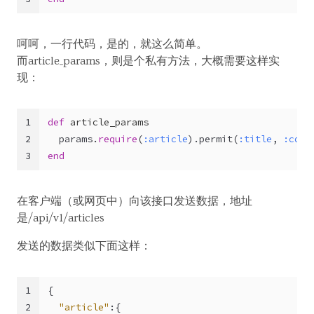
呵呵，一行代码，是的，就这么简单。
而article_params，则是个私有方法，大概需要这样实
现：
1
def
article_params
2
  params.
require
(
:article
).permit(
:title
, 
:cont
3
end
在客户端（或网页中）向该接口发送数据，地址
是/api/v1/articles
发送的数据类似下面这样：
1
{
2
"article"
:
{