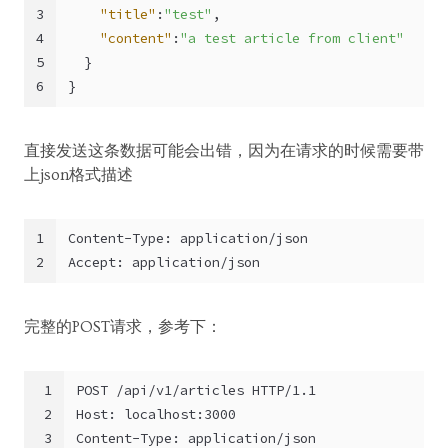
3
"title"
:
"test"
,
4
"content"
:
"a test article from client"
5
}
6
}
直接发送这条数据可能会出错，因为在请求的时候需要带
上json格式描述
1
Content-Type: application/json
2
Accept: application/json
完整的POST请求，参考下：
1
POST /api/v1/articles HTTP/1.1
2
Host: localhost:3000
3
Content-Type: application/json