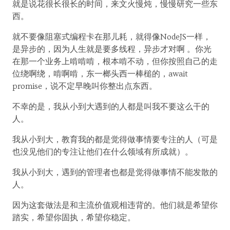
就是说花很长很长的时间，来文火慢炖，慢慢研究一些东
西。
就不要像阻塞式编程卡在那儿耗，就得像NodeJS一样，
是异步的，因为人生就是要多线程，异步才对啊 。你光
在那一个业务上啃啃啃，根本啃不动，但你按照自己的走
位绕啊绕，啃啊啃，东一榔头西一棒槌的，await
promise，说不定早晚叫你整出点东西。
不幸的是，我从小到大遇到的人都是叫我不要这么干的
人。
我从小到大，教育我的都是觉得做事情要专注的人（可是
也没见他们的专注让他们在什么领域有所成就）。
我从小到大，遇到的管理者也都是觉得做事情不能发散的
人。
因为这套做法是和主流价值观相违背的。他们就是希望你
踏实，希望你固执，希望你稳定。