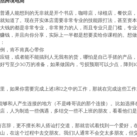
包括跨境电商
普通人能想到的无非就是开个书店，咖啡店，绿植店，餐饮店，
就知道了。现在开实体店需要非常专业的技能跟打法，甚至资本
大钱的都是非常专业，非常努力的人，而且专业只是门槛，专业
赚钱，并且向你分享，实际上一半都是想要卖给你课程的。想做
：
例，肯不肯真心带你
应链，或者能不能搞到人无我有的货，哪怕是自己手搓的产品，
好亏至少30万的准备，如果做国内，亏损预期可以少点，降到1
里，如果你需要完成上述1和2之中的工作，那就在完成这些工
能够和人产生连接的地方（不是峰哥说的那个连接）。比如选择
店，人为制造一些偶遇，多结交一些不上班的朋友，看看他们是
善言辞，更不擅长和人搭讪打交道，那就尝试着找到一个爱好，
山，在这个过程中去交朋友。我们I人通常不会交太多朋友，但