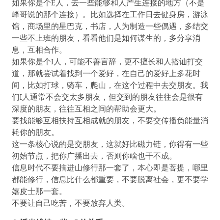
如果你是个E人，去一些能够和人产生连接的地方（不是
峰哥说的那个连接）。比如选择在工作日去健身房，游泳
馆，商场里的星巴克，书店，人为制造一些偶遇，多结交
一些不上班的朋友，看看他们是如何谋生的，多分享消
息，互相合作。
如果你是个I人，可能不善言辞，更不擅长和人搭讪打交
道，那就尝试着找到一个爱好，在自己的爱好上多花时
间，比如打球，骑车，爬山，在这个过程中去交朋友。我
们I人通常不会交太多朋友，但交到的朋友往往会是很有
深度的朋友，往往互相之间的帮助会更大。
要找能够互相扶持互相成就的朋友，不要交传播负能量消
耗你的朋友。
这一条核心说的是交朋友，这就好比磁力链，你得有一些
初始节点，把你广播出去，否则你啥也干不成。
信息时代不要搞进山修行那一套了，本心即是菩提，哪里
都能修行，信息比什么都重要，不要脱离社会，更不要学
嬉皮士那一套。
不要让自己吃苦，不要放弃人类。