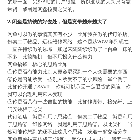
的那一面。另外B站的用户很抠，所以变现的大头只有靠
带货，或者是网盘拉新之类的。
2. 闲鱼是搞钱的好去处，但是竞争越来越大了
闲鱼可以做的事情其实有不少，比如我在做的代订酒店、
倒卖二手物品、远程维修网络，这个是从2023年到现在
一直在持续做的领域，加起来陆陆续续做了上百单，赚的
不多，比较随机，但不用投入什么精力。
闲鱼搞钱，核心的思路比如：
①你是否有能力比别人更容易买到一个大众需要的东西
②你是否能承受一些别人承受不了的小风险，举个例子，
比如你开通了88VIP，你就可以承受一定退货的风险，你
就可以合理利用它来变现
③你是否具有一些普世的技能，比如修宽带、接光纤、上
门安装柜子之类
代订酒店，就是利用了思路①，倒卖二手物品，就是利用
了思路②，维修网络，就是利用了思路③。以此类推，当
然可能你想到的还不止这几个思路，欢迎一起交流分享。
闲鱼目前被宣传成了“暗网”，受众也越来越广（我五十多