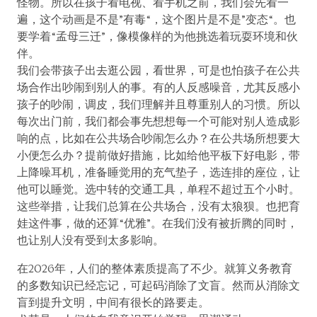
怪物。所以在孩子看电视、看手机之前，我们会先看一
遍，这个动画是不是”有毒“，这个图片是不是”变态“。也
要学着“孟母三迁”，像模像样的为他挑选着玩耍环境和伙
伴。
我们会带孩子出去逛公园，看世界，可是也怕孩子在公共
场合作出吵闹到别人的事。有的人反感噪音，尤其反感小
孩子的吵闹，调皮，我们理解并且尊重别人的习惯。所以
每次出门前，我们都会事先想想每一个可能对别人造成影
响的点，比如在公共场合吵闹怎么办？在公共场所想要大
小便怎么办？提前做好措施，比如给他平板下好电影，带
上降噪耳机，准备睡觉用的充气垫子，选连排的座位，让
他可以睡觉。选中转的交通工具，单程不超过五个小时。
这些举措，让我们总算在公共场合，没有太狼狈。也把育
娃这件事，做的还算“优雅”。在我们没有被折腾的同时，
也让别人没有受到太多影响。
在2026年，人们的整体素质提高了不少。就算义务教育
的多数知识已经忘记，可起码消除了文盲。然而从消除文
盲到提升文明，中间有很长的路要走。