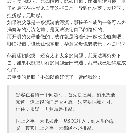
最直接的影响。比如情绪，比如约束，比如生活习惯。孩
子的戾气往往就来自于这些日常，导致他失落，发脾气，
挫折感，无助感。
如果说父母是一条流淌的河流，那孩子在成为一条可以奔
涌向海的河流之前，是无法决定自己的路径的。
而开明的父母能做的，或许就是陪着他一起改变航向吧，
哪怕犯错，也该让他掌舵，毕竟父母也要成长，不是吗？
然而诸如此类，还有太多太多的问题，我无法再穷究下
去，如果我能把所有的问题全部想通，我想我已经得道成
仙了。
最重要的是脑子不如以前好使了，曾经我说：
黑客在看待一个问题时，首先是质疑。如果想要
知道一道上锁的门是否可靠，只需要推敲即可。
记住，质疑，再然后是推敲。
世上之事，大抵如此。从SQL注入，到人生的意
义。其实世上之事，大都经不起推敲。