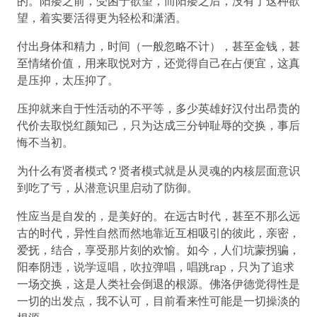
的。阳痿之前，受困于欲望，而阳痿之后，没有了这种欲
望，着实要活得更为轻松和潇洒。
付出身体和精力，时间（一般忽略不计），甚至金钱，甚
至情绪价值，用来取悦对方，还觉得自己在占便宜，这真
是压抑，太压抑了。
压抑就来自于性活动的不平等，多少英雄好汉付出昂贵的
代价去取悦红颜知己，只为达成三分钟耻辱的交换，事后
悔不当初。
为什么有贤者模式？贤者模式就是从灵魂的内核层面意识
到吃了亏，从潜意识里启动了防御。
性应当是自发的，是美好的。在远古时代，甚至不那么远
古的时代，异性自然而然地靠近互相吸引的彼此，亲密，
爱抚，结合，享受那片刻的欢愉。如今，人们坑蒙拐骗，
阳奉阴违，说学逗唱，吹拉弹唱，唱跳rap，只为了追求
一场交换，这是人类社会倒退的根源。佛洛伊德觉得性是
一切的出发点，我不认可，目前看来性可能是一切操淡的