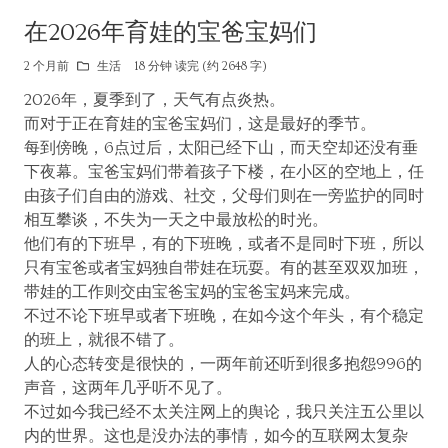
在2026年育娃的宝爸宝妈们
2 个月前
生活
18 分钟 读完 (约 2648 字)
2026年，夏季到了，天气有点炎热。
而对于正在育娃的宝爸宝妈们，这是最好的季节。
每到傍晚，6点过后，太阳已经下山，而天空却还没有垂
下夜幕。宝爸宝妈们带着孩子下楼，在小区的空地上，任
由孩子们自由的游戏、社交，父母们则在一旁监护的同时
相互攀谈，不失为一天之中最放松的时光。
他们有的下班早，有的下班晚，或者不是同时下班，所以
只有宝爸或者宝妈独自带娃在玩耍。有的甚至双双加班，
带娃的工作则交由宝爸宝妈的宝爸宝妈来完成。
不过不论下班早或者下班晚，在如今这个年头，有个稳定
的班上，就很不错了。
人的心态转变是很快的，一两年前还听到很多抱怨996的
声音，这两年几乎听不见了。
不过如今我已经不太关注网上的舆论，我只关注五公里以
内的世界。这也是没办法的事情，如今的互联网太复杂