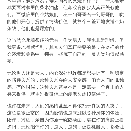
常单调，缺少浪漫，每天面对的就是各种压抑，一觉醒来
就要面对家里的柴米油盐，但却没有多少人真正关心他
们。而微信里的小姑娘们，左一句哥哥右一句哥哥的，哄
的他们开心，提供了情绪价值，就算个三差五地发送个奶
茶钱，他们也是愿意的。
这当然充斥着很多的无奈，作为男人，我也非常理解。但
我更多地是感悟到，其实人们真正需要的是，在这样的社
会环境和关系中，拥有一些属于自己的，最人类的情感感
受。
无论男人还是女人，内心深处也许都是想要拥有一种稳定
的陪伴关系的，那种关系会给人安全感，消除人们的孤独
感。有的时候，这种关系甚至不是一定需要一个真正的人
类来提供，就更别提微信上的崩老头虚拟陪伴了。
也许在未来，人们的感情甚至不再依托于真实的人类了，
这也是很正常的，因为感情也是来源以各种身体的体验，
陪伴，对话，亲自为你煮一碗热汤面，靠在你的肩膀上看
夕阳，无论陪伴你的，是人，是狗，还是机器人，都会让