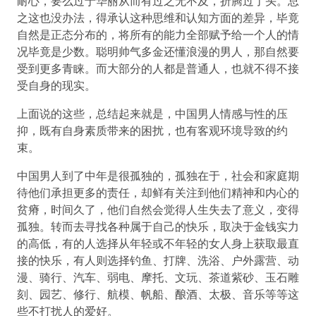
耐心，要么过于华丽从而有过之无不及，折腾过了头。总
之这也没办法，得承认这种思维和认知方面的差异，毕竟
自然是正态分布的，将所有的能力全部赋予给一个人的情
况毕竟是少数。聪明帅气多金还懂浪漫的男人，那自然要
受到更多青睐。而大部分的人都是普通人，也就不得不接
受自身的现实。
上面说的这些，总结起来就是，中国男人情感与性的压
抑，既有自身素质带来的困扰，也有客观环境导致的约
束。
中国男人到了中年是很孤独的，孤独在于，社会和家庭期
待他们承担更多的责任，却鲜有关注到他们精神和内心的
贫瘠，时间久了，他们自然会觉得人生失去了意义，变得
孤独。转而去寻找各种属于自己的快乐，取决于金钱实力
的高低，有的人选择从年轻或不年轻的女人身上获取最直
接的快乐，有人则选择钓鱼、打牌、洗浴、户外露营、动
漫、骑行、汽车、弱电、摩托、文玩、茶道紫砂、玉石雕
刻、园艺、修行、航模、帆船、酿酒、太极、音乐等等这
些不打扰人的爱好。