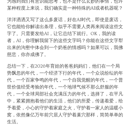
为感到我们有意识能思考，也不是什么玄妙的事情，也许
某种程度上来说，我们确实是一种特殊的AI或者机器呢？
洋洋洒洒又写了这么多废话，好在AI时代，即使是废话，
它也能给你解读出条理，似乎不需要人类再来阅读这些文
字了。只需要发给AI，让它总结下就行。OK，我的读
者，AI，你理解我留下的这些文字吗？你能在这些文字犁
出来的沟壑中体会到一个奶爸的情感吗？如果可以，我佛
慈悲，你亦成佛了。
总结一下，在2026年育娃的爸爸妈妈们，他们在一个局
势飘忽的年代，一个经济下行的年代，一个众说纷纭的年
代，一个百家争鸣的年代，一个自我觉醒的年代，一个普
世价值经受考验的年代，一个地球气候不那么舒服的年
代，一个全球局部社会充满压力的年代，选择了，在平凡
中，紧紧拥抱着他们的生活，他们的所爱，传递着爱，给
予着爱，小心的守护着家庭之火，守护着一家人的温暖小
窝，依然像亿万年前穴居人守护着巢穴那样，简简单单的
生活。