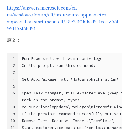
https://answers.microsoft.com/en-
us/windows/forum/all/ms-resourceappnametext-
appeared-on-start-menu-all/e6c5d10b-bad9-4eae-835f-
99f438f3bd91
原文：
1
Run Powershell with Admin privilege
2
On the prompt, run this command:
3
4
Get-AppxPackage -all *HolographicFirstRun* | R
5
6
Open Task manager, kill explorer.exe (keep the
7
Back on the prompt, type:
8
cd $Env:localappdata\Packages\Microsoft.Window
9
If the previous command succesfully put you on
10
Remove-Item -Recurse -Force .\TempState\
11
Start explorer.exe back up from task manager (