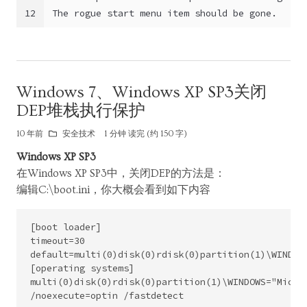
12
The rogue start menu item should be gone.
Windows 7、Windows XP SP3关闭
DEP堆栈执行保护
10 年前
安全技术
1 分钟 读完 (约 150 字)
Windows XP SP3
在Windows XP SP3中，关闭DEP的方法是：
编辑C:\boot.ini，你大概会看到如下内容
[boot loader]

timeout=30

default=multi(0)disk(0)rdisk(0)partition(1)\WINDOWS
[operating systems]

multi(0)disk(0)rdisk(0)partition(1)\WINDOWS="Micros