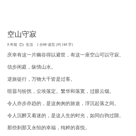
空山守寂
8 年前
生活
1 分钟 读完 (约 148 字)
庆幸有这一片幽谷得以避世，有这一座空山可以守寂。
信步闲庭，纵情山水。
逆旅徒行，万物大千皆是过客。
喧嚣与纷扰，尘埃落定。繁华和落寞，过眼云烟。
令人亦步亦趋的，是这匆匆的旅途，浮沉起落之间。
令人沉醉又着迷的，是这人生的时光，如同白驹过隙。
那些刹那又永恒的幸福，纯粹的喜悦。