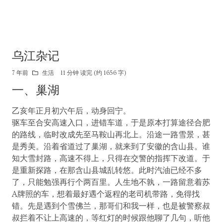
乌江杂记
7 年前
生活
11 分钟 读完 (约 1656 字)
一、巢湖
乙亥年正月初六午后，动身回宁。
驱车至合安高速入口，进错车道，于是原本打算途径合肥
的路线，临时改成先至马鞍山再北上。沿途一路雪景，甚
是秀美。沿着省道过了巢湖，就来到了安徽的含山县。谁
知大雪封路，高速不得上，只得在交警的指挥下改道。于
是重新探路，在那含山县城乱转悠。此时汽油已经不多
了，只能勉强再行个两百里。人生地不孰，一路留意着苏
A牌照的车，想着最好遇个返程的老司机带路，免得找
错。先是遇到个雪佛兰，那哥们和我一样，也是被警察叔
叔拦着不让上高速的，等红灯的时候跟他聊了几句，听他