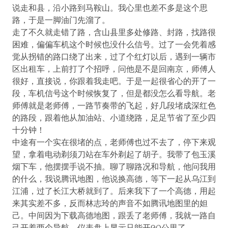
说走和县，沿小路到马鞍山。我心里也差不多是这个思
路，于是一脚油门先溜了。
走了不久就走错了路，含山县里多处修路、封路，找路很
困难，偏偏车机这个时候也没什么信号。过了一会凭着感
觉从拐错的路口绕了出来，过了个红灯以后，遇到一辆市
区出租车，上前打了个招呼，问他是不是回南京，师傅人
很好，直接说，你跟着我走吧。于是一起很省心的开了一
段，车机信号这个时候恢复了，但是都没怎么看导航。老
师傅就是老师傅，一路节奏带的飞起，好几段堵成深红色
的路段，跟着他从加油站、小道绕路，足足节省了至少四
十分钟！
中途有一个实在很堵的点，老师傅也过不去了，停下来观
望，拿着电动剃须刀站在车外剃起了胡子。我带了包玉溪
烟下车，他摆摆手说不抽。聊了聊路况和导航，他问我用
的什么，我说腾讯地图，他说换高德，等下一起从乌江到
江浦，过了长江大桥就到了。后来我下了一个高德，用起
来其实差不多，反而林志玲的声音不如腾讯地图里的妲
己。中间因为下载高德地图，跟丢了老师傅，我就一路自
己开着两个导航，仪表盘上显示只能开90公里了。