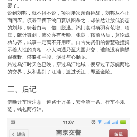
罢了。
说到刘邦，就不得不说，项羽屡次亲自挑战，刘邦从不正
面回应。项甚至摆下鸿门宴以图杀之，却依然让放低姿态
的刘邦，骑着白马，借口脱逃。鸿门宴时项羽有范增、项
庄，献计舞剑，沛公亦有樊哙、张良，鞍前马后，莫论成
功与否，成事一定离不开用臣。自古先贤们的智慧碰撞揭
示着人性的真相，小人沟通乃至大国邦交，谁能没有胸襟
跟视野、谋略和手段、演技与心肠呢。
路过乌江时天色已晚，穿过乌江地域，便穿过了苏皖两地
的交界，从和县到了江浦，渡过长江，即至金陵。
三、后记
傍晚开车请注意：道路千万条，安全第一条。行车不规
范，钱包两行泪。