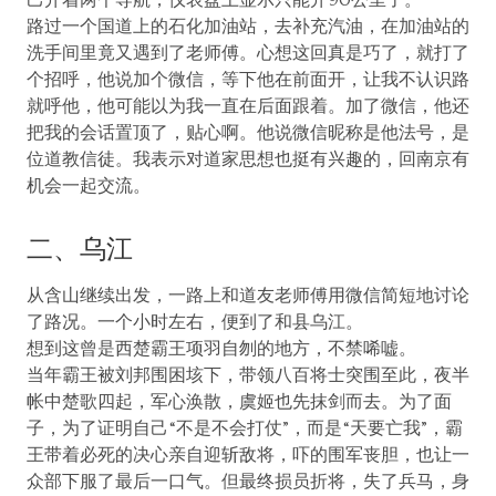
路过一个国道上的石化加油站，去补充汽油，在加油站的
洗手间里竟又遇到了老师傅。心想这回真是巧了，就打了
个招呼，他说加个微信，等下他在前面开，让我不认识路
就呼他，他可能以为我一直在后面跟着。加了微信，他还
把我的会话置顶了，贴心啊。他说微信昵称是他法号，是
位道教信徒。我表示对道家思想也挺有兴趣的，回南京有
机会一起交流。
二、乌江
从含山继续出发，一路上和道友老师傅用微信简短地讨论
了路况。一个小时左右，便到了和县乌江。
想到这曾是西楚霸王项羽自刎的地方，不禁唏嘘。
当年霸王被刘邦围困垓下，带领八百将士突围至此，夜半
帐中楚歌四起，军心涣散，虞姬也先抹剑而去。为了面
子，为了证明自己“不是不会打仗”，而是“天要亡我”，霸
王带着必死的决心亲自迎斩敌将，吓的围军丧胆，也让一
众部下服了最后一口气。但最终损员折将，失了兵马，身