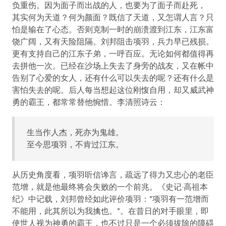
负重伤。因为面子而出战的人，也要为了面子而赴死，
其实何为天道？何为颜面？既信了天道，又怎谓人言？只
怕是输在了心态。否则克制一时的崩溃渡到江东，江东富
饶广阔，又有天险阻隔。刘邦阻击项羽，兵力早已残损。
更有支持自己的江东子弟，一呼百应。无论如何都值得再
去拼他一次。已经在沙场上失去了身旁的战友，又在帐中
告别了心爱的女人，还有什么可以失去的呢？还有什么是
害怕失去的呢。后人每当想起这位刚愎自用，却又威武神
勇的霸王，都常常替他惋惜。李清照诗云：
生当作人杰，死亦为鬼雄。
至今思项羽，不肯过江东。
从历史角度看，项羽听信谗言，疏远了得力又忠心的老臣
范增，就是他最终将会失败的一个前兆。《史记·高祖本
纪》中记载，刘邦曾经如此评价项羽：”项羽有一范增而
不能用，此其所以为我擒也。”。在昔日的对手眼里，即
使世人视为神勇的霸王，也不过只是一个必须拔除的障碍