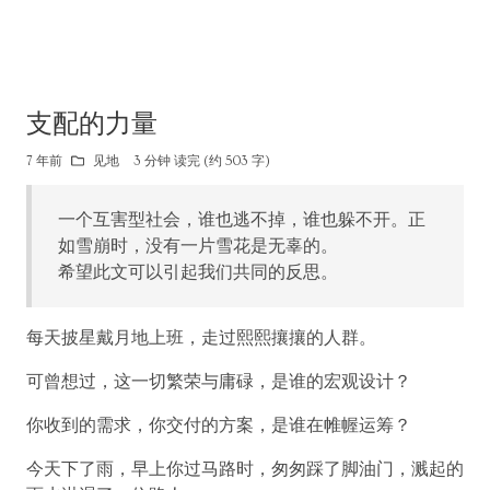
支配的力量
7 年前
见地
3 分钟 读完 (约 503 字)
一个互害型社会，谁也逃不掉，谁也躲不开。正
如雪崩时，没有一片雪花是无辜的。
希望此文可以引起我们共同的反思。
每天披星戴月地上班，走过熙熙攘攘的人群。
可曾想过，这一切繁荣与庸碌，是谁的宏观设计？
你收到的需求，你交付的方案，是谁在帷幄运筹？
今天下了雨，早上你过马路时，匆匆踩了脚油门，溅起的