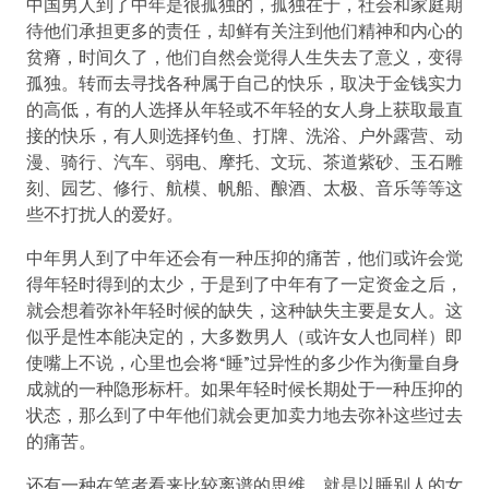
中国男人到了中年是很孤独的，孤独在于，社会和家庭期
待他们承担更多的责任，却鲜有关注到他们精神和内心的
贫瘠，时间久了，他们自然会觉得人生失去了意义，变得
孤独。转而去寻找各种属于自己的快乐，取决于金钱实力
的高低，有的人选择从年轻或不年轻的女人身上获取最直
接的快乐，有人则选择钓鱼、打牌、洗浴、户外露营、动
漫、骑行、汽车、弱电、摩托、文玩、茶道紫砂、玉石雕
刻、园艺、修行、航模、帆船、酿酒、太极、音乐等等这
些不打扰人的爱好。
中年男人到了中年还会有一种压抑的痛苦，他们或许会觉
得年轻时得到的太少，于是到了中年有了一定资金之后，
就会想着弥补年轻时候的缺失，这种缺失主要是女人。这
似乎是性本能决定的，大多数男人（或许女人也同样）即
使嘴上不说，心里也会将“睡”过异性的多少作为衡量自身
成就的一种隐形标杆。如果年轻时候长期处于一种压抑的
状态，那么到了中年他们就会更加卖力地去弥补这些过去
的痛苦。
还有一种在笔者看来比较离谱的思维，就是以睡别人的女