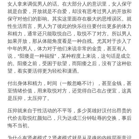
女人拿来调侃男人的话。在大部分人的意识里，女人保守
就是自爱，开放就是不自爱，却没有思考过男人的开放和
保守对他们的影响。其实这里面存在极大的思维误区。就
性生活而言，男人为了彼此的快乐往往要付出更多的体力
和精力，通常还只能取悦自己，取悦不了对方。所以男人
如果开放，那从体能角度看是一种自残。尤其对于步入了
中年的男人，体力对于他们来说非常的金贵，甚至有人
说，“阳痿是一种福报”，某种程度上来说，这句话是成立
的。阳痿之前，受困于欲望，而阳痿之后，没有了这种欲
望，着实要活得更为轻松和潇洒。
付出身体和精力，时间（一般忽略不计），甚至金钱，甚
至情绪价值，用来取悦对方，还觉得自己在占便宜，这真
是压抑，太压抑了。
压抑就来自于性活动的不平等，多少英雄好汉付出昂贵的
代价去取悦红颜知己，只为达成三分钟耻辱的交换，事后
悔不当初。
为什么有贤者模式？贤者模式就是从灵魂的内核层面意识