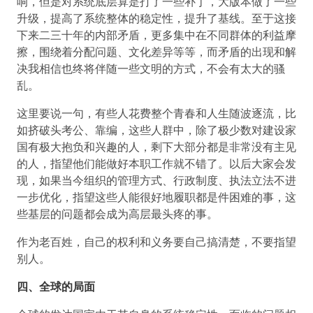
响，但是对系统底层算是打了一些补丁，大版本做了一些
升级，提高了系统整体的稳定性，提升了基线。至于这接
下来二三十年的内部矛盾，更多集中在不同群体的利益摩
擦，围绕着分配问题、文化差异等等，而矛盾的出现和解
决我相信也终将伴随一些文明的方式，不会有太大的骚
乱。
这里要说一句，有些人花费整个青春和人生随波逐流，比
如挤破头考公、靠编，这些人群中，除了极少数对建设家
国有极大抱负和兴趣的人，剩下大部分都是非常没有主见
的人，指望他们能做好本职工作就不错了。以后大家会发
现，如果当今组织的管理方式、行政制度、执法立法不进
一步优化，指望这些人能很好地履职都是件困难的事，这
些基层的问题都会成为高层最头疼的事。
作为老百姓，自己的权利和义务要自己搞清楚，不要指望
别人。
四、全球的局面