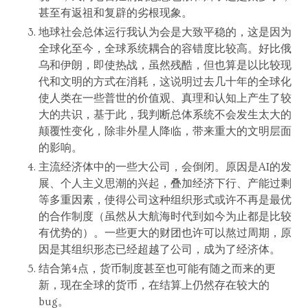
甚至有返祖和复辟的劣根现象。
地球社会总体运行我认为会是大致平稳的，这是因为
全球化至今，全球系统耦合的容错度比较高。好比俄
乌和伊朗，即使热战，虽然残酷，但也算是以比较现
代和文明的方式在消耗，这说明过去几十年的全球化
使人类在一些普世的价值观、真理和认知上产生了较
大的共识，基于此，我判断总体系统不会发生太大的
颠覆性变化，除非外星人降临，带来重大的文明层面
的影响。
主流经济体中的一些大公司，会倒闭。原因是AI的发
展、个人主义思潮的兴起，叠加经济下行、产能过剩
等多重因素，使得公司这种组织形式或许不再是最优
的合作制度（虽然从大航海时代到如今为止都是比较
有优势的）。一些更大的财团也许可以熬过周期，原
因是其组织形态已经超越了公司，成为了经济体。
结合第4点，货币制度甚至也可能有随之而来的更
新，现在全球的货币，在结算上仍然存在较大的
bug。