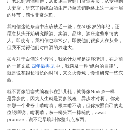
厂老总到调酒师傅，从市场主管到门店业务员，从专柜到
夫妻店，研究了传统白酒生产乃至营销脉络上这一层一层
的环节，感悟非常深刻。
我相信这链条当中应该缺乏一些，在30多岁的年纪，还
愿意从头开始研究酿酒、卖酒、品牌、酒庄这些事情的
人。即使有，我相信也非常少。即便他们很多人在从业，
但我不觉得他们对白酒的兴趣大。
如今对于白酒这个行当，我的计划就是循序渐进，在之前
的一篇文章
四年后再见
中，我谈及一种“纵向的自律”，
就是说花很长很长的时间，来文火慢炖，慢慢研究一些东
西。
就不要像阻塞式编程卡在那儿耗，就得像NodeJS一样，
是异步的，因为人生就是要多线程，异步才对啊 。你光
在那一个业务上啃啃啃，根本啃不动，但你按照自己的走
位绕啊绕，啃啊啃，东一榔头西一棒槌的，await
promise，说不定早晚叫你整出点东西。