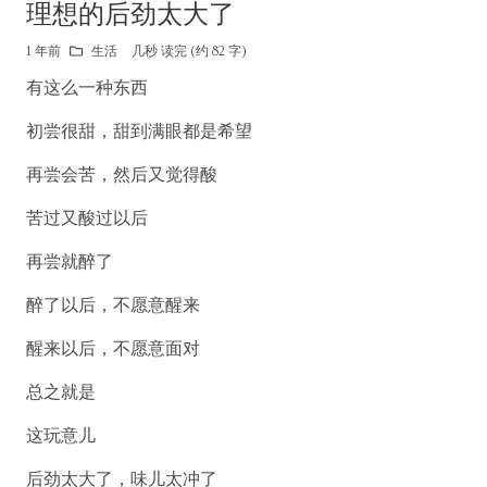
理想的后劲太大了
1 年前
生活
几秒 读完 (约 82 字)
有这么一种东西
初尝很甜，甜到满眼都是希望
再尝会苦，然后又觉得酸
苦过又酸过以后
再尝就醉了
醉了以后，不愿意醒来
醒来以后，不愿意面对
总之就是
这玩意儿
后劲太大了，味儿太冲了